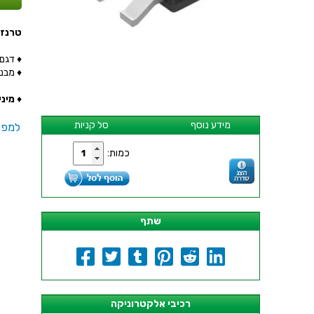
טרנזיסטור Z - SMD
♦ דגם הט
♦ מבנה ה
♦
מינימ
מידע נוסף
סל קניות
למפר
כמות:
שתף
רכיבי אלקטרוניקה