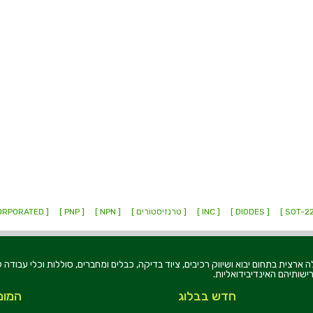
[ DIODES ]
[ INC ]
[ טרנזיסטורים ]
[ NPN ]
[ PNP ]
[ INCORPORATED ]
רוניקה בע"מ, הוקמה בשנת 1979, הינה מובילה ארצית בתחום יבוא ושיווק רכיבים, ציוד בדיקה, כבלים ומחברים, סוללו
ישותיהם האינדיבידואליות.
חדש בבלוג
המומ