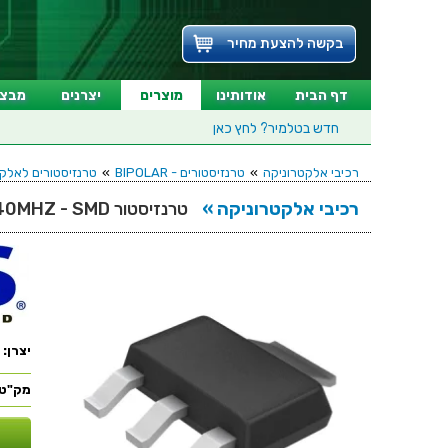
בקשה להצעת מחיר
דף הבית
אודותינו
מוצרים
יצרנים
מבצע
חדש בטלמיר?
לחץ כאן
רכיבי אלקטרוניקה
»
טרנזיסטורים - BIPOLAR
»
טרנזיסטורים לאלקטרוניקה - SMD
רכיבי אלקטרוניקה »
טרנזיסטור PNP - 60V 3A - 140MHZ - SMD
יצרן:
מק"ט: