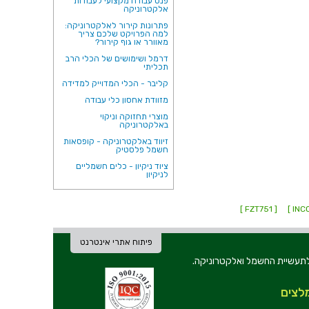
פנס עבודה מקצועי לעבודות
אלקטרוניקה
פתרונות קירור לאלקטרוניקה:
למה הפרויקט שלכם צריך
מאוורר או גוף קירור?
דרמל ושימושים של הכלי הרב
תכליתי
קליבר - הכלי המדוייק למדידה
מזוודת אחסון כלי עבודה
מוצרי תחזוקה וניקוי
באלקטרוניקה
זיווד באלקטרוניקה - קופסאות
חשמל פלסטיק
ציוד ניקיון - כלים חשמליים
לניקיון
[ FZT751 ]
פיתוח אתרי אינטרנט
ת וכלי עבודה לתעשיית החשמל ואלקטרוניקה.
לצים