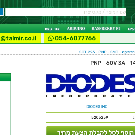
ים
RASPBERRY PI
ARDUINO
צור קשר
@talmir.co.il
054-6077766
SOT-223 - PNP - 
ל
DIODES INC
5205259
הוסף לסל לקבלת הצעת מחיר