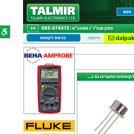
ספק מנה"ר / משהב"ט : 083-074572
EN
dalpak
הרשמה
כניסת לקוחות
קוחותינו התעניינו גם ב...