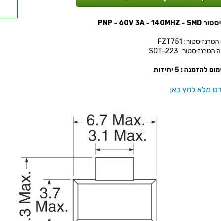
E
PNP - 60V 3A - 140MH
רנזיסטור : FZT751
טרנזיסטור : SOT-223
ום להזמנה : 5 יחידות
ט מלא לחץ כאן
E