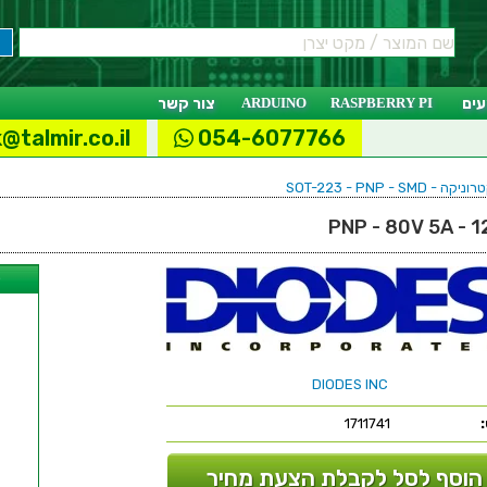
ים
RASPBERRY PI
ARDUINO
צור קשר
@talmir.co.il
054-6077766
SOT-223 - PNP - 
ל
DIODES INC
1711741
הוסף לסל לקבלת הצעת מחיר