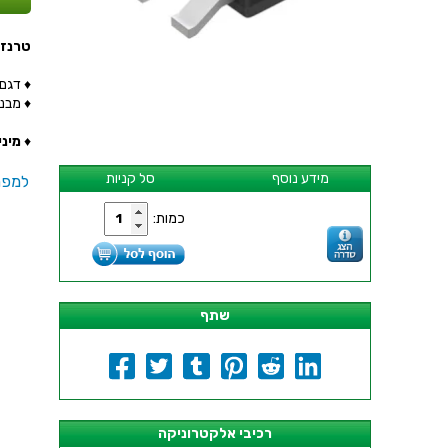
טרנזיסטור Z - SMD
♦ דגם הט
♦ מבנה ה
♦
מינימ
מידע נוסף
סל קניות
למפר
כמות:
שתף
רכיבי אלקטרוניקה