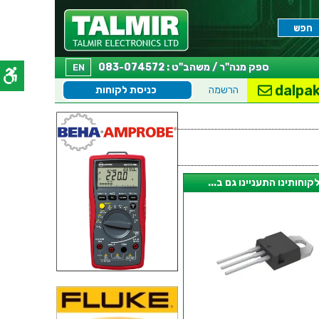
ספק מנה"ר / משהב"ט : 083-074572
EN
dalpak
הרשמה
כניסת לקוחות
קוחותינו התעניינו גם ב...