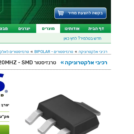
בקשה להצעת מחיר
דף הבית
אודותינו
מוצרים
יצרנים
מבצע
חדש בטלמיר?
לחץ כאן
רכיבי אלקטרוניקה
»
טרנזיסטורים - BIPOLAR
»
טרנזיסטורים לאלקטרוניקה - SMD
רכיבי אלקטרוניקה »
טרנזיסטור PNP - 80V 5A - 120MHZ - SMD
יצרן:
מק"ט: