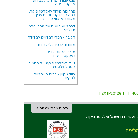
פנס עבודה מקצועי לעבודות
אלקטרוניקה
פתרונות קירור לאלקטרוניקה:
למה הפרויקט שלכם צריך
מאוורר או גוף קירור?
דרמל ושימושים של הכלי הרב
תכליתי
קליבר - הכלי המדוייק למדידה
מזוודת אחסון כלי עבודה
מוצרי תחזוקה וניקוי
באלקטרוניקה
זיווד באלקטרוניקה - קופסאות
חשמל פלסטיק
ציוד ניקיון - כלים חשמליים
לניקיון
[ ZXTP2012G ]
פיתוח אתרי אינטרנט
ת וכלי עבודה לתעשיית החשמל ואלקטרוניקה.
לצים