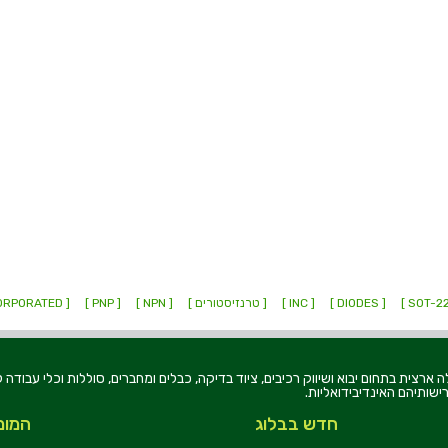
[ DIODES ]
[ INC ]
[ טרנזיסטורים ]
[ NPN ]
[ PNP ]
[ INCORPORATED ]
רוניקה בע"מ, הוקמה בשנת 1979, הינה מובילה ארצית בתחום יבוא ושיווק רכיבים, ציוד בדיקה, כבלים ומחברים, סוללו
ישותיהם האינדיבידואליות.
חדש בבלוג
המומ