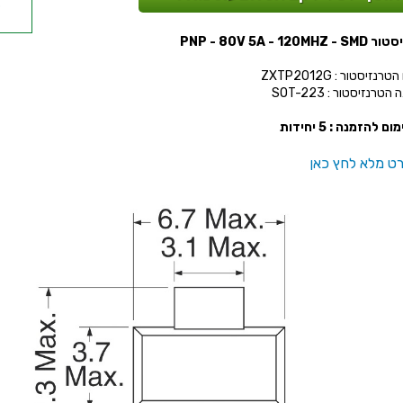
PNP - 80V 5A - 120MH
רנזיסטור : ZXTP2012G
טרנזיסטור : SOT-223
ום להזמנה : 5 יחידות
ט מלא לחץ כאן
E