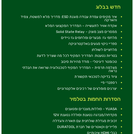
חדש בבלוג
איך מקימים עמדת עבודה מוגנת ESD: מדריך מלא למשטח, צמיד
והארקה
אקדח אוויר לתעשייה – המדריך המקצועי המלא
ממסרים מצב מוצק – Solid State Relay
מלחמי גז: מבערים ומלחמים גז ניידים
ספריי ניקוי מגעים באלקטרוניקה
מלחציים לשולחן
בטריות נטענות: המדריך המקיף לכל מה שצריך לדעת
טכומטר דיגיטלי - מודד מהירות סיבוב
מצלמה תרמית – המדריך המקיף לטכנולוגיה שרואה את הבלתי
נראה
ציוד בדיקה לטכנאי תקשורת
רספברי פיי
יצרנים מומלצים של רכיבים אלקטרוניים
הסדרות החמות בטלמיר
YUASA - סוללות,מצברים ומטענים
מקדחה/מברגה נטענת וסוללה נטענת 12V
זכוכית מגדלת שולחנית עם תאורה והגדלה
פליירים וקאטרים של חברת DURATOOL
כבלי HDMI איכותיים