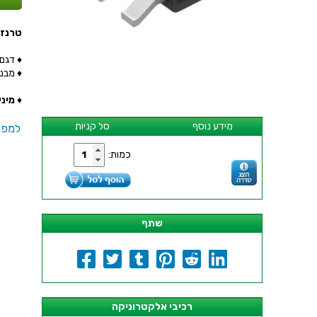
טרנזיסטור HZ - SMD
♦ דגם הט
♦ מבנה ה
♦
מינימ
מידע נוסף
סל קניות
למפר
כמות:
שתף
רכיבי אלקטרוניקה