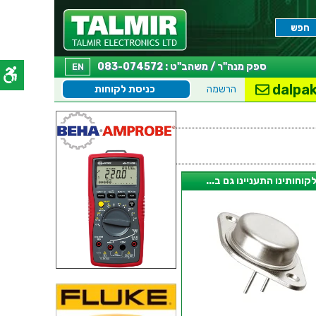
ספק מנה"ר / משהב"ט : 083-074572
EN
dalpak
הרשמה
כניסת לקוחות
קוחותינו התעניינו גם ב...