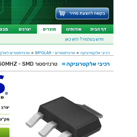
בקשה להצעת מחיר
דף הבית
אודותינו
מוצרים
יצרנים
מבצע
חדש בטלמיר?
לחץ כאן
רכיבי אלקטרוניקה
»
טרנזיסטורים - BIPOLAR
»
טרנזיסטורים לאלקטרוניקה - SMD
רכיבי אלקטרוניקה »
טרנזיסטור PNP - 400V 0.5A - 50MHZ - SMD
יצרן:
מק"ט: