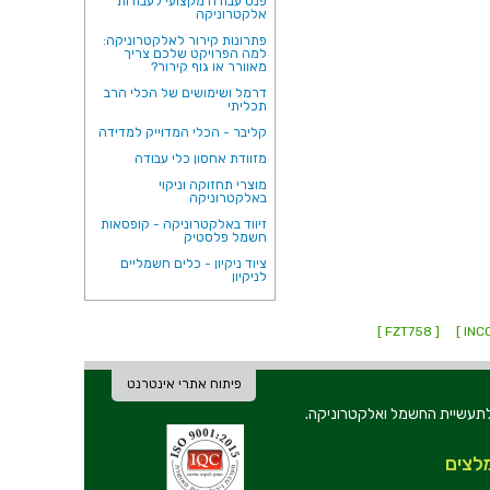
פנס עבודה מקצועי לעבודות
אלקטרוניקה
פתרונות קירור לאלקטרוניקה:
למה הפרויקט שלכם צריך
מאוורר או גוף קירור?
דרמל ושימושים של הכלי הרב
תכליתי
קליבר - הכלי המדוייק למדידה
מזוודת אחסון כלי עבודה
מוצרי תחזוקה וניקוי
באלקטרוניקה
זיווד באלקטרוניקה - קופסאות
חשמל פלסטיק
ציוד ניקיון - כלים חשמליים
לניקיון
[ FZT758 ]
פיתוח אתרי אינטרנט
ת וכלי עבודה לתעשיית החשמל ואלקטרוניקה.
לצים