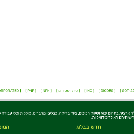
[ DIODES ]
[ INC ]
[ טרנזיסטורים ]
[ NPN ]
[ PNP ]
[ INCORPORATED ]
רוניקה בע"מ, הוקמה בשנת 1979, הינה מובילה ארצית בתחום יבוא ושיווק רכיבים, ציוד בדיקה, כבלים ומחברים, סוללו
ישותיהם האינדיבידואליות.
חדש בבלוג
המומ