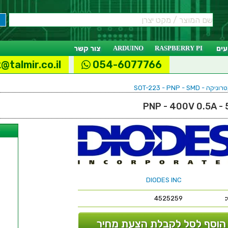
ים
RASPBERRY PI
ARDUINO
צור קשר
@talmir.co.il
054-6077766
SOT-223 - PNP - 
ל
DIODES INC
4525259
הוסף לסל לקבלת הצעת מחיר