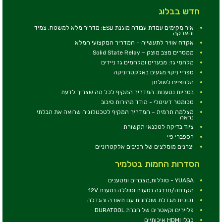
חדש בבלוג
איך מקימים עמדת עבודה מוגנת ESD: מדריך מלא למשטח, צמיד
והארקה
אקדח אוויר לתעשייה – המדריך המקצועי המלא
ממסרים מצב מוצק – Solid State Relay
מלחמי גז: מבערים ומלחמים גז ניידים
ספריי ניקוי מגעים באלקטרוניקה
מלחציים לשולחן
בטריות נטענות: המדריך המקיף לכל מה שצריך לדעת
טכומטר דיגיטלי - מודד מהירות סיבוב
מצלמה תרמית – המדריך המקיף לטכנולוגיה שרואה את הבלתי
נראה
ציוד בדיקה לטכנאי תקשורת
רספברי פיי
יצרנים מומלצים של רכיבים אלקטרוניים
הסדרות החמות בטלמיר
YUASA - סוללות,מצברים ומטענים
מקדחה/מברגה נטענת וסוללה נטענת 12V
זכוכית מגדלת שולחנית עם תאורה והגדלה
פליירים וקאטרים של חברת DURATOOL
כבלי HDMI איכותיים