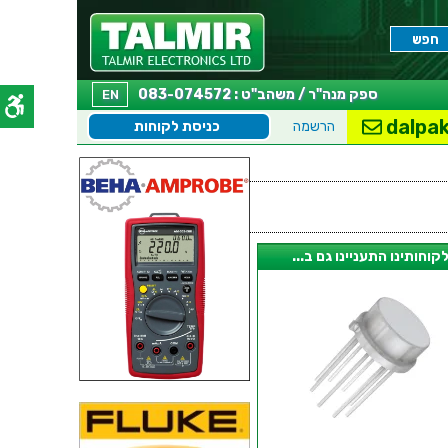
ספק מנה"ר / משהב"ט : 083-074572
EN
dalpak
הרשמה
כניסת לקוחות
קוחותינו התעניינו גם ב...