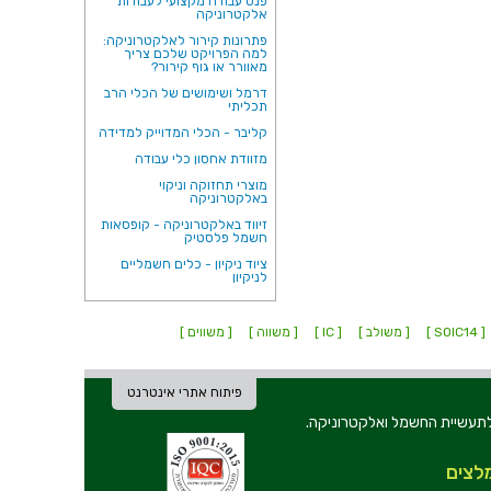
פנס עבודה מקצועי לעבודות
אלקטרוניקה
פתרונות קירור לאלקטרוניקה:
למה הפרויקט שלכם צריך
מאוורר או גוף קירור?
דרמל ושימושים של הכלי הרב
תכליתי
קליבר - הכלי המדוייק למדידה
מזוודת אחסון כלי עבודה
מוצרי תחזוקה וניקוי
באלקטרוניקה
זיווד באלקטרוניקה - קופסאות
חשמל פלסטיק
ציוד ניקיון - כלים חשמליים
לניקיון
[ SOIC14 ]
[ משולב ]
[ IC ]
[ משווה ]
[ משווים ]
פיתוח אתרי אינטרנט
ת וכלי עבודה לתעשיית החשמל ואלקטרוניקה.
לצים