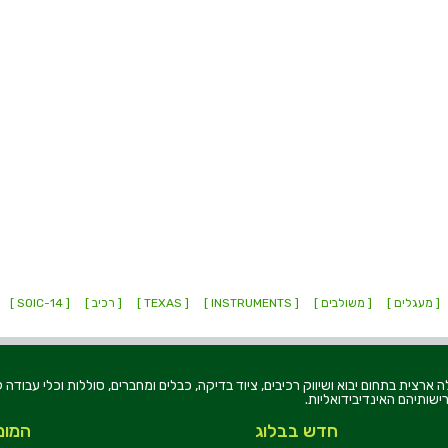
[ מעגלים ]
[ משולבים ]
[ INSTRUMENTS ]
[ TEXAS ]
[ רכיב ]
[ SOIC-14 ]
רוניקה בע"מ, הוקמה בשנת 1979, הינה מובילה ארצית בתחום יבוא ושיווק רכיבים, ציוד בדיקה, כבלים ומחברים, סוללו
ישותיהם האינדיבידואליות.
חדש בבלוג
המומ