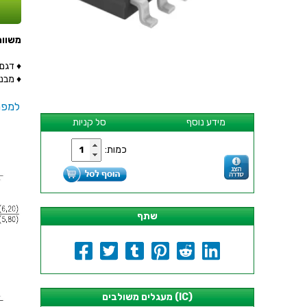
משווה - 4 ערוצים - -30V
♦ דגם המ
♦ מבנה ה
למפר
מידע נוסף
סל קניות
כמות:
שתף
מעגלים משולבים (IC)