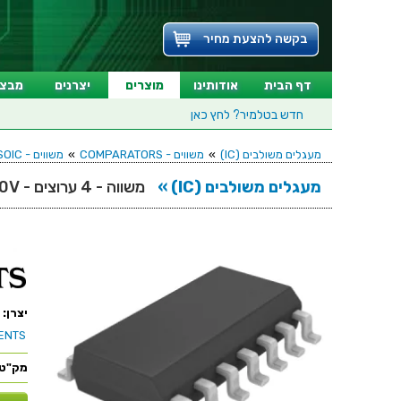
בקשה להצעת מחיר
דף הבית
אודותינו
מוצרים
יצרנים
מבצע
חדש בטלמיר?
לחץ כאן
מעגלים משולבים (IC)
»
משווים - COMPARATORS
»
משווים - COMPARATORS - SOIC
מעגלים משולבים (IC) »
משווה - 4 ערוצים - SMD - 8µs - 3V-30V
יצרן:
ENTS
מק"ט: