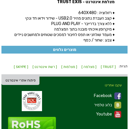
מצלמת אינטרנט - TRUST EXIS
♦ רזולוציה : 640X480
♦ קצב העברת נתונים מהיר USB2.0 - שידור וידאו חד ונקי
♦ ללא צורך בדרייבר - PLUG AND PLAY
♦ מיקרופון איכותי מובנה בתוך המצלמה
♦ מעמד שולחני או תפס לחיבור למסכים שטוחים ולמחשבים ניידים
♦ צבע : שחור / כסף
מוצרים נלווים
תגיות:
[ TRUST ]
[ מצלמה ]
[ מצלמות ]
[ רשת אינטרנט ]
[ SKYPE ]
פיתוח אתרי אינטרנט
עקבו אחרינו
Facebook
בלוג טלמיר
Youtube