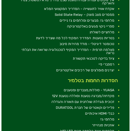
והארקה
אקדח אוויר לתעשייה – המדריך המקצועי המלא
ממסרים מצב מוצק – Solid State Relay
מלחמי גז: מבערים ומלחמים גז ניידים
ספריי ניקוי מגעים באלקטרוניקה
מלחציים לשולחן
בטריות נטענות: המדריך המקיף לכל מה שצריך לדעת
טכומטר דיגיטלי - מודד מהירות סיבוב
מצלמה תרמית – המדריך המקיף לטכנולוגיה שרואה את הבלתי
נראה
ציוד בדיקה לטכנאי תקשורת
רספברי פיי
יצרנים מומלצים של רכיבים אלקטרוניים
הסדרות החמות בטלמיר
YUASA - סוללות,מצברים ומטענים
מקדחה/מברגה נטענת וסוללה נטענת 12V
זכוכית מגדלת שולחנית עם תאורה והגדלה
פליירים וקאטרים של חברת DURATOOL
כבלי HDMI איכותיים
מלחמי גז
אוזניות סנהייזר
מלחמים וציוד הלחמה מבית WELLER