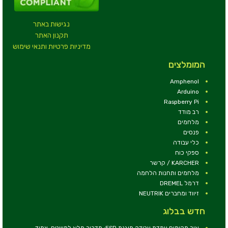
נגישות באתר
תקנון האתר
מדיניות פרטיות ותנאי שימוש
המומלצים
Amphenol
Arduino
Raspberry Pi
רב מודד
מלחמים
פנסים
כלי עבודה
ספקי כוח
KARCHER / קרשר
מלחמים ותחנות הלחמה
דרמל DREMEL
זיווד ומחברים NEUTRIK
חדש בבלוג
איך מקימים עמדת עבודה מוגנת ESD: מדריך מלא למשטח, צמיד