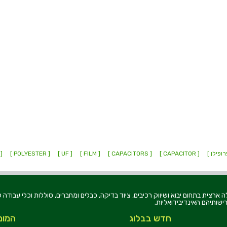
רופילן ]
[ CAPACITOR ]
[ CAPACITORS ]
[ FILM ]
[ UF ]
[ POLYESTER ]
OLYPROPYLENE ]
רוניקה בע"מ, הוקמה בשנת 1979, הינה מובילה ארצית בתחום יבוא ושיווק רכיבים, ציוד בדיקה, כבלים ומחברים, סוללו
ישותיהם האינדיבידואליות.
חדש בבלוג
המומ