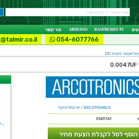
ים
RASPBERRY PI
ARDUINO
צור קשר
@talmir.co.il
054-6077766
וליאסטר למתח DC
ל
/ ארקוטרוניקס
ARCOTRONICS
5149761
הוסף לסל לקבלת הצעת מחיר