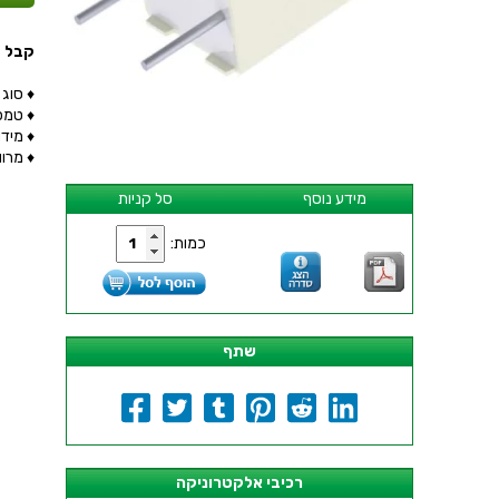
קבל פוליאס
♦ סוג קבל : M CAPACITOR
♦ טמפר
♦ מידות : M
♦ מרווח 
מידע נוסף
סל קניות
כמות:
שתף
רכיבי אלקטרוניקה