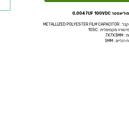
 -
טר 0.0047UF 100VDC
V -
METALLIZED POLYESTER FIL
טורה מקסימלית : 105C
7X7X3M
רגליים : 5MM
 -