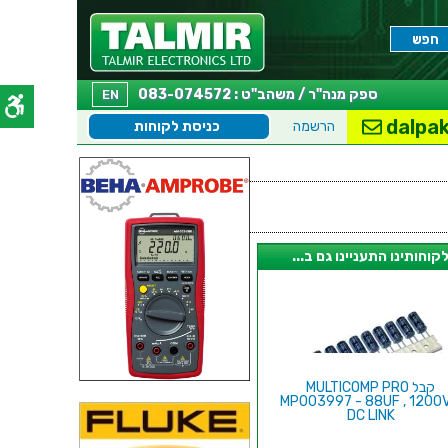
ספק מנה"ר / משהב"ט : 083-074572
EN
dalpak
הרשמה
כניסת לקוחות
קוחותינו התעניינו גם ב...