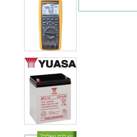
קבל MULTICOMP PRO
MP003997 - 88UF , 1200V
DC LINK
קבל MULTICOMP PRO
MP004230 - 0.47UF , 1600
SNUBBER
קבל MULTICOMP PRO
MP004006 - 48UF , 1400V
DC LINK