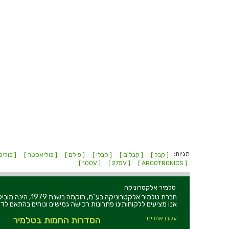
תגיות:
[ קבל ]
[ קבלים ]
[ קבלי ]
[ פילם ]
[ פוליאסטר ]
[ פוליפ
[ 100V ]
[ 275V ]
[ ARCOTRONICS ]
טלמיר אלקטרוניקה
חברת טלמיר אלקט
אנו מציעים ללקוחותינו פתרונות רכישה גמישים ונוחים בהתאם לדר
עקבו אחרינו
הסדרות החמות בטלמיר