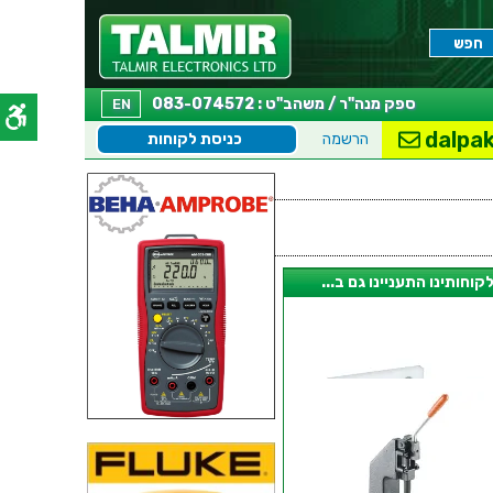
ספק מנה"ר / משהב"ט : 083-074572
EN
dalpak
הרשמה
כניסת לקוחות
קוחותינו התעניינו גם ב...