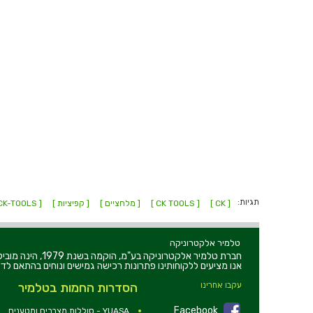
תגיות:
[ CK ]
[ CK TOOLS ]
[ מלחציים ]
[ קפיציות ]
[ CK-TOOLS ]
טלמיר אלקטרוניקה
חברת טלמיר אלקט
אנו מציעים ללקוחותינו פתרונות רכישה גמישים ונוחים בהתאם לדר
עקבו אחרינו
הסדרות החמות בטלמיר
Facebook
YUASA - סוללות,מצברים ומטענים