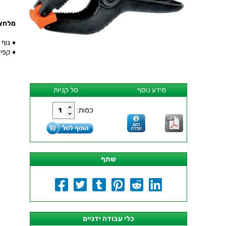
מלחציים קפיצ
♦ גוף 
♦ קפי
מידע נוסף
סל קניות
כמות:
שתף
כלי עבודה ידניים