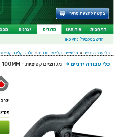
בקשה להצעת מחיר
דף הבית
אודותינו
מוצרים
יצרנים
מבצע
חדש בטלמיר?
לחץ כאן
כלי עבודה ידניים
»
מלחציים , קליבות וסדנים
»
מלחצי קליבה קפיציות
כלי עבודה ידניים »
מלחציים קפיציות - CK TOOLS AV12010 - 100MM
יצרן:
מק"ט: