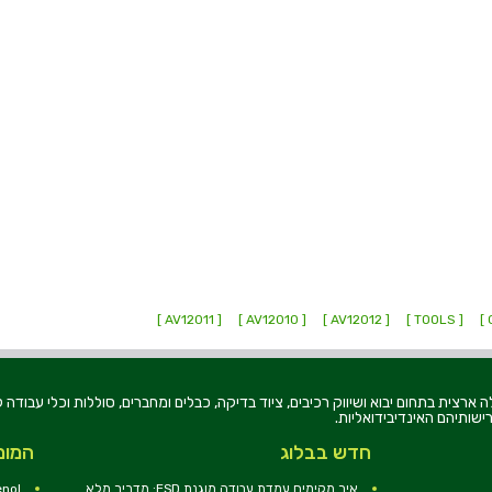
[ AV12011 ]
[ AV12010 ]
[ AV12012 ]
[ TOOLS ]
רוניקה בע"מ, הוקמה בשנת 1979, הינה מובילה ארצית בתחום יבוא ושיווק רכיבים, ציוד בדיקה, כבלים ומחברים, סוללו
ישותיהם האינדיבידואליות.
חדש בבלוג
המומ
איך מקימים עמדת עבודה מוגנת ESD: מדריך מלא
nol