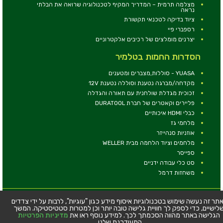
מצלמה תרמית – המדריך המקיף לטכנולוגיה שרואה את הבלתי
נראה
ציוד בדיקה לטכנאי תקשורת
רספברי פיי
יצרנים מומלצים של רכיבים אלקטרוניים
הסדרות החמות בטלמיר
YUASA - סוללות,מצברים ומטענים
מקדחה/מברגה נטענת וסוללה נטענת 12V
זכוכית מגדלת שולחנית עם תאורה והגדלה
פליירים וקאטרים של חברת DURATOOL
כבלי HDMI איכותיים
מלחמי גז
אוזניות סנהייזר
מלחמים וציוד הלחמה מבית WELLER
ספייסר
סט כלי עבודה ידניים
משחזות דרמל
© כל הזכויות שמורות - טלמיר אלקטרוניקה בע''מ
תר זה נעשה שימוש בטכנולוגיות איסוף מידע כגון "עוגיות", לרבות על ידי צדדים
לישיים, כדי לספק לך חוויית גלישה טובה יותר וכן למטרות סטטיסטיקה. המשך
כתובת: דרך העצמאות 63, חיפה
הגלישה באתר מהווה הסכמתך לכך. למידע נוסף ראו את
מדיניות הפרטיות
טלפון:
04-8534564
המעודכנת שלנו.