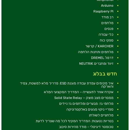
Arduino
Raspberry Pi
רב מודד
מלחמים
פנסים
כלי עבודה
ספקי כוח
KARCHER / קרשר
מלחמים ותחנות הלחמה
דרמל DREMEL
זיווד ומחברים NEUTRIK
חדש בבלוג
איך מקימים עמדת עבודה מוגנת ESD: מדריך מלא למשטח, צמיד
והארקה
אקדח אוויר לתעשייה – המדריך המקצועי המלא
ממסרים מצב מוצק – Solid State Relay
מלחמי גז: מבערים ומלחמים גז ניידים
ספריי ניקוי מגעים באלקטרוניקה
מלחציים לשולחן
בטריות נטענות: המדריך המקיף לכל מה שצריך לדעת
טכומטר דיגיטלי - מודד מהירות סיבוב