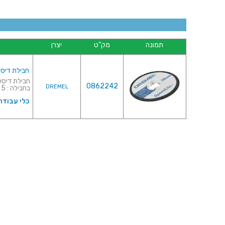
תמונה
מק"ט
יצרן
חבילת דיסקיות לחית
0862242
DREMEL
בחבילה : 5 יחידות ...
כלי עבודה