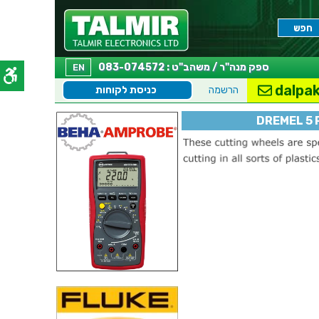
ספק מנה"ר / משהב"ט : 083-074572
EN
dalpak
הרשמה
כניסת לקוחות
DREMEL 5 