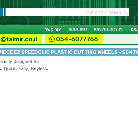
ים
RASPBERRY PI
ARDUINO
צור קשר
@talmir.co.il
054-6077766
PIECE EZ SPEEDCLIC PLASTIC CUTTING WHEELS - SC47