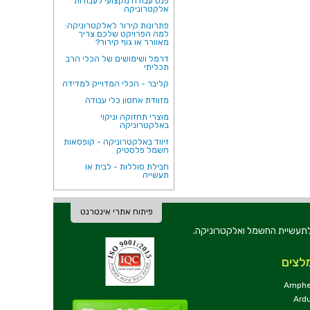
פנס עבודה מקצועי לעבודות
אלקטרוניקה
פתרונות קירור לאלקטרוניקה:
למה הפרויקט שלכם צריך
מאוורר או גוף קירור?
דרמל ושימושים של הכלי הרב
תכליתי
קליבר - הכלי המדוייק למדידה
מזוודת אחסון כלי עבודה
מוצרי תחזוקה וניקוי
באלקטרוניקה
זיווד באלקטרוניקה - קופסאות
חשמל פלסטיק
חבילת סוללות - לבית או
תעשייה
פיתוח אתרי אינטרנט
ת וכלי עבודה לתעשיית החשמל ואלקטרוניקה.
לצים
Amphe
Ard