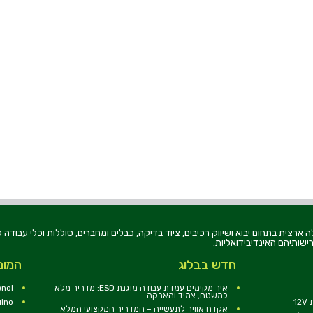
רוניקה בע"מ, הוקמה בשנת 1979, הינה מובילה ארצית בתחום יבוא ושיווק רכיבים, ציוד בדיקה, כבלים ומחברים, סוללו
ישותיהם האינדיבידואליות.
חדש בבלוג
המומ
איך מקימים עמדת עבודה מוגנת ESD: מדריך מלא
nol
למשטח, צמיד והארקה
1
uino
אקדח אוויר לתעשייה – המדריך המקצועי המלא