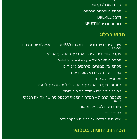
KARCHER / קרשר
מלחמים ותחנות הלחמה
דרמל DREMEL
זיווד ומחברים NEUTRIK
חדש בבלוג
איך מקימים עמדת עבודה מוגנת ESD: מדריך מלא למשטח, צמיד
והארקה
אקדח אוויר לתעשייה – המדריך המקצועי המלא
ממסרים מצב מוצק – Solid State Relay
מלחמי גז: מבערים ומלחמים גז ניידים
ספריי ניקוי מגעים באלקטרוניקה
מלחציים לשולחן
בטריות נטענות: המדריך המקיף לכל מה שצריך לדעת
טכומטר דיגיטלי - מודד מהירות סיבוב
מצלמה תרמית – המדריך המקיף לטכנולוגיה שרואה את הבלתי
נראה
ציוד בדיקה לטכנאי תקשורת
רספברי פיי
יצרנים מומלצים של רכיבים אלקטרוניים
הסדרות החמות בטלמיר