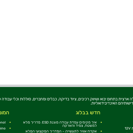
רוניקה בע"מ, הוקמה בשנת 1979, הינה מובילה ארצית בתחום יבוא ושיווק רכיבים, ציוד בדיקה, כבלים ומחברים, סוללו
ישותיהם האינדיבידואליות.
חדש בבלוג
המומ
איך מקימים עמדת עבודה מוגנת ESD: מדריך מלא
nol
למשטח, צמיד והארקה
1
uino
אקדח אוויר לתעשייה – המדריך המקצועי המלא