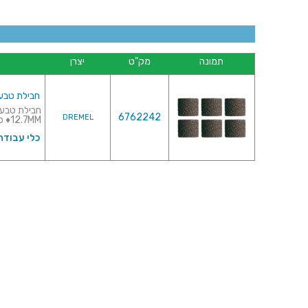
תמונה
מק"ט
יצרן
חבילת טבעות ליטוש מס
6762242
DREMEL
12.7MM♦ כמות...
כלי עבודה