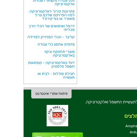
פנס עבודה מקצועי לעבודות
אלקטרוניקה
פתרונות קירור לאלקטרוניקה:
למה הפרויקט שלכם צריך
מאוורר או גוף קירור?
דרמל ושימושים של הכלי הרב
תכליתי
קליבר - הכלי המדוייק למדידה
מזוודת אחסון כלי עבודה
מוצרי תחזוקה וניקוי
באלקטרוניקה
זיווד באלקטרוניקה - קופסאות
חשמל פלסטיק
חבילת סוללות - לבית או
תעשייה
פיתוח אתרי אינטרנט
ת וכלי עבודה לתעשיית החשמל ואלקטרוניקה.
לצים
Amphe
Ard