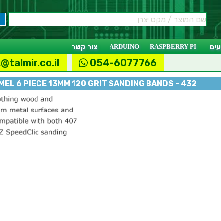
ים
RASPBERRY PI
ARDUINO
צור קשר
@talmir.co.il
054-6077766
MEL 6 PIECE 13MM 120 GRIT SANDING BANDS - 432