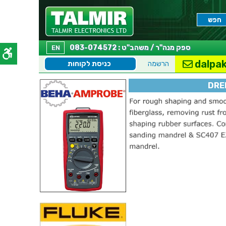
ספק מנה"ר / משהב"ט : 083-074572
EN
dalpak
הרשמה
כניסת לקוחות
DRE