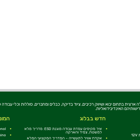
רוניקה בע"מ, הוקמה בשנת 1979, הינה מובילה ארצית בתחום יבוא ושיווק רכיבים, ציוד בדיקה, כבלים ומחברים, סוללו
ישותיהם האינדיבידואליות.
חדש בבלוג
המומ
איך מקימים עמדת עבודה מוגנת ESD: מדריך מלא
nol
למשטח, צמיד והארקה
1
uino
אקדח אוויר לתעשייה – המדריך המקצועי המלא