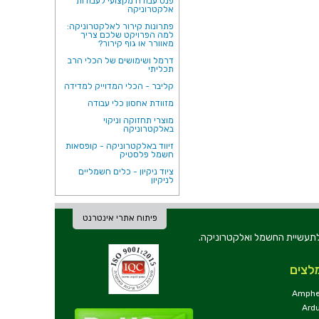
פנס עבודה מקצועי לעבודות
אלקטרוניקה
פתרונות קירור לאלקטרוניקה:
למה הפרויקט שלכם צריך
מאוורר או גוף קירור?
דרמל ושימושים של הכלי הרב
תכליתי
קליבר - הכלי המדוייק למדידה
מזוודת אחסון כלי עבודה
מוצרי תחזוקה וניקוי
באלקטרוניקה
זיווד באלקטרוניקה - קופסאות
חשמל פלסטיק
ציוד ניקיון - כלים חשמליים
לניקיון
פיתוח אתרי אינטרנט
ת וכלי עבודה לתעשיית החשמל ואלקטרוניקה.
לצים
Amphe
Ard