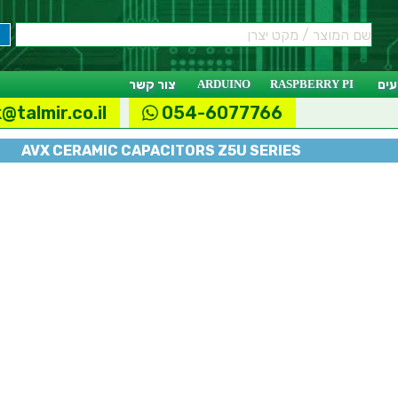
ים
RASPBERRY PI
ARDUINO
צור קשר
@talmir.co.il
054-6077766
AVX CERAMIC CAPACITORS Z5U SERIES