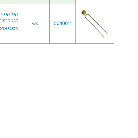
קבל קרמי 2.2UF 50V
קבל קרמי 2.2UF 50V ♦ סוג קבל : Z5U♦ מרווח רגליים : 2.54MM...
5040011
AVX
רכיבי אלק