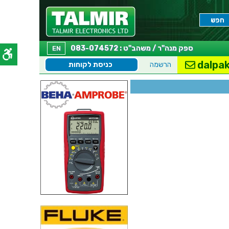
ספק מנה"ר / משהב"ט : 083-074572
EN
dalpak
הרשמה
כניסת לקוחות