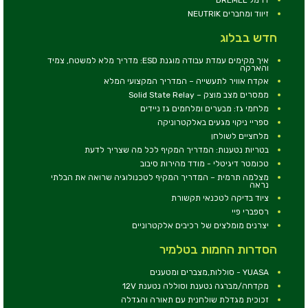
זיווד ומחברים NEUTRIK
חדש בבלוג
איך מקימים עמדת עבודה מוגנת ESD: מדריך מלא למשטח, צמיד
והארקה
אקדח אוויר לתעשייה – המדריך המקצועי המלא
ממסרים מצב מוצק – Solid State Relay
מלחמי גז: מבערים ומלחמים גז ניידים
ספריי ניקוי מגעים באלקטרוניקה
מלחציים לשולחן
בטריות נטענות: המדריך המקיף לכל מה שצריך לדעת
טכומטר דיגיטלי - מודד מהירות סיבוב
מצלמה תרמית – המדריך המקיף לטכנולוגיה שרואה את הבלתי
נראה
ציוד בדיקה לטכנאי תקשורת
רספברי פיי
יצרנים מומלצים של רכיבים אלקטרוניים
הסדרות החמות בטלמיר
YUASA - סוללות,מצברים ומטענים
מקדחה/מברגה נטענת וסוללה נטענת 12V
זכוכית מגדלת שולחנית עם תאורה והגדלה