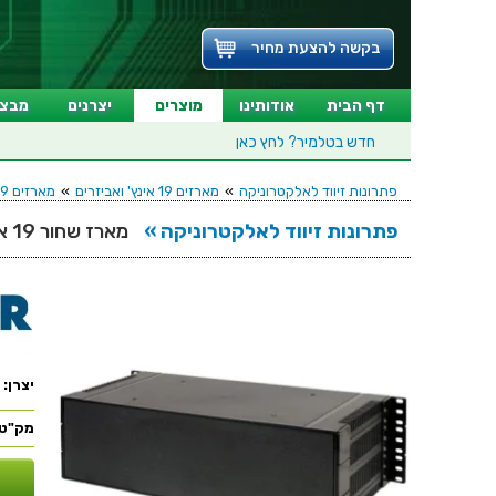
בקשה להצעת מחיר
דף הבית
אודותינו
מוצרים
יצרנים
מבצע
חדש בטלמיר?
לחץ כאן
פתרונות זיווד לאלקטרוניקה
»
מארזים 19 אינץ' ואביזרים
»
מארזים 19 אינץ' מפלסטיק - PRO POWER G17081U
פתרונות זיווד לאלקטרוניקה »
מארז שחור 19 אינץ' - ABS - 3U
יצרן:
מק"ט: