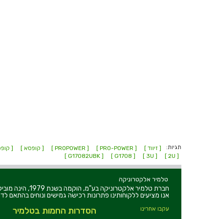
תגיות:
[ זיווד ]
[ PRO-POWER ]
[ PROPOWER ]
[ קופסא ]
[ קופס
[ G17082UBK ]
[ G1708 ]
[ 3U ]
[ 2U ]
טלמיר אלקטרוניקה
חברת טלמיר אלקט
אנו מציעים ללקוחותינו פתרונות רכישה גמישים ונוחים בהתאם לדר
עקבו אחרינו
הסדרות החמות בטלמיר