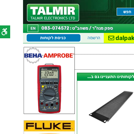
ספק מנה"ר / משהב"ט : 083-074572
EN
dalpak
הרשמה
כניסת לקוחות
קוחותינו התעניינו גם ב...