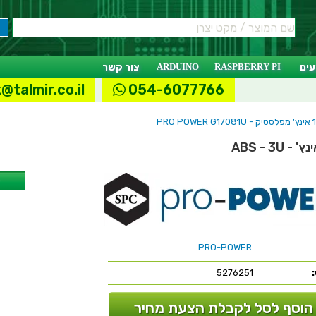
ים
RASPBERRY PI
ARDUINO
צור קשר
@talmir.co.il
054-6077766
ל
PRO-POWER
5276251
הוסף לסל לקבלת הצעת מחיר