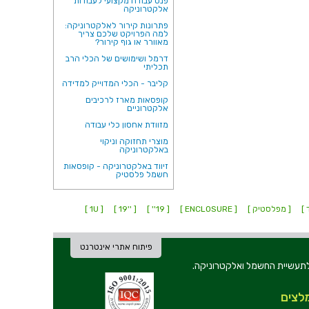
פנס עבודה מקצועי לעבודות
אלקטרוניקה
פתרונות קירור לאלקטרוניקה:
למה הפרויקט שלכם צריך
מאוורר או גוף קירור?
דרמל ושימושים של הכלי הרב
תכליתי
קליבר - הכלי המדוייק למדידה
קופסאות מארז לרכיבים
אלקטרוניים
מזוודת אחסון כלי עבודה
מוצרי תחזוקה וניקוי
באלקטרוניקה
זיווד באלקטרוניקה - קופסאות
חשמל פלסטיק
 ]
[ מפלסטיק ]
[ ENCLOSURE ]
[ 19'' ]
[ ''19 ]
[ 1U ]
פיתוח אתרי אינטרנט
ת וכלי עבודה לתעשיית החשמל ואלקטרוניקה.
לצים