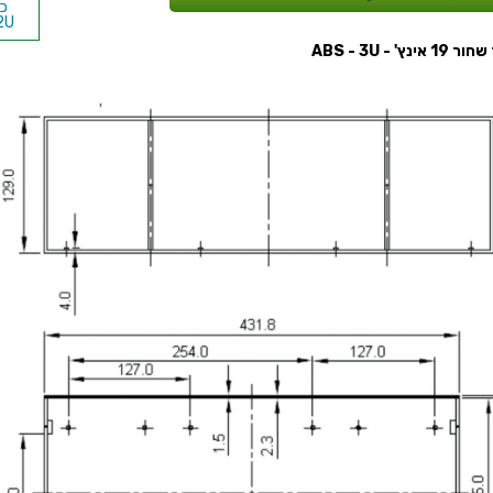
2U
אינץ' - ABS - 3U
U