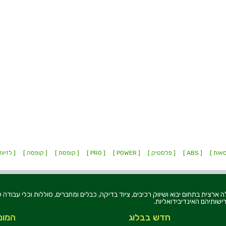
אות ]
[ ABS ]
[ פלסטיק ]
[ POWER ]
[ PRO ]
[ קופסת ]
[ קופסה ]
[ לזיווד
רוניקה בע"מ, הוקמה בשנת 1979, הינה מובילה ארצית בתחום יבוא ושיווק רכיבים, ציוד בדיקה, כבלים ומחברים, סוללו
ישותיהם האינדיבידואליות.
חדש בבלוג
המומ