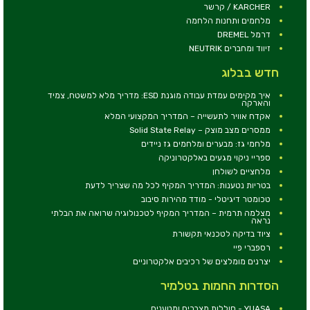
KARCHER / קרשר
מלחמים ותחנות הלחמה
דרמל DREMEL
זיווד ומחברים NEUTRIK
חדש בבלוג
איך מקימים עמדת עבודה מוגנת ESD: מדריך מלא למשטח, צמיד
והארקה
אקדח אוויר לתעשייה – המדריך המקצועי המלא
ממסרים מצב מוצק – Solid State Relay
מלחמי גז: מבערים ומלחמים גז ניידים
ספריי ניקוי מגעים באלקטרוניקה
מלחציים לשולחן
בטריות נטענות: המדריך המקיף לכל מה שצריך לדעת
טכומטר דיגיטלי - מודד מהירות סיבוב
מצלמה תרמית – המדריך המקיף לטכנולוגיה שרואה את הבלתי
נראה
ציוד בדיקה לטכנאי תקשורת
רספברי פיי
יצרנים מומלצים של רכיבים אלקטרוניים
הסדרות החמות בטלמיר
YUASA - סוללות,מצברים ומטענים