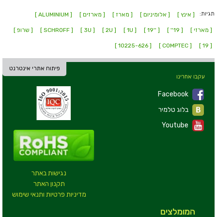
תגיות:
[ אינץ ]
[ אלומיניום ]
[ מארז ]
[ מארזים ]
[ ALUMINIUM ]
[ מארזי ]
[ 19'' ]
[ ''19 ]
[ 1U ]
[ 2U ]
[ 3U ]
[ SCHROFF ]
[ שרופ ]
[ 10225-626 ]
[ COMPTEC ]
[ 19 ]
פיתוח אתרי אינטרנט
עקבו אחרינו
Facebook
בלוג טלמיר
Youtube
נגישות באתר
תקנון האתר
מדיניות פרטיות ותנאי שימוש
המומלצים