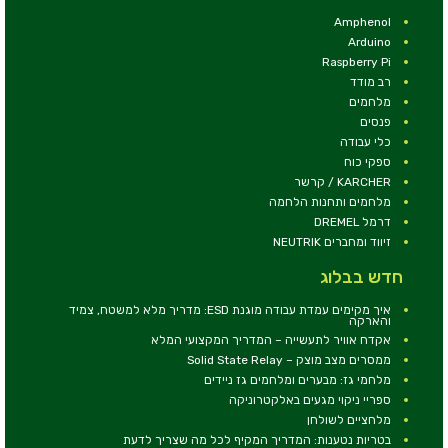
Amphenol
Arduino
Raspberry Pi
רב מודד
מלחמים
פנסים
כלי עבודה
ספקי כוח
KARCHER / קרשר
מלחמים ותחנות הלחמה
דרמל DREMEL
זיווד ומחברים NEUTRIK
חדש בבלוג
איך מקימים עמדת עבודה מוגנת ESD: מדריך מלא למשטח, צמיד
והארקה
אקדח אוויר לתעשייה – המדריך המקצועי המלא
ממסרים מצב מוצק – Solid State Relay
מלחמי גז: מבערים ומלחמים גז ניידים
ספריי ניקוי מגעים באלקטרוניקה
מלחציים לשולחן
בטריות נטענות: המדריך המקיף לכל מה שצריך לדעת