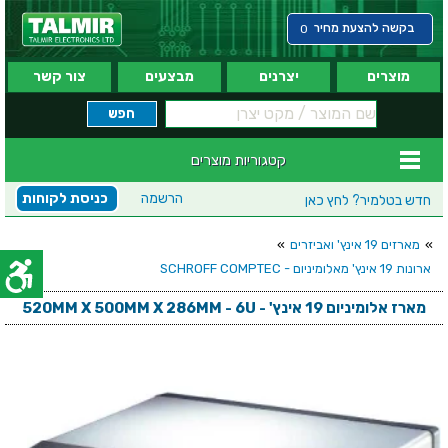
בקשה להצעת מחיר
0
מוצרים
יצרנים
מבצעים
צור קשר
קטגוריות מוצרים
הרשמה
כניסת לקוחות
חדש בטלמיר?
לחץ כאן
»
מארזים 19 אינץ' ואביזרים
»
ארונות 19 אינץ' מאלומיניום - SCHROFF COMPTEC
מארז אלומיניום 19 אינץ' - 520MM X 500MM X 286MM - 6U