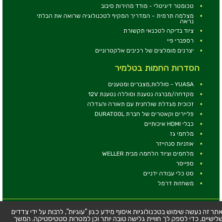
טכומטר דיגיטלי - מודד מהירות סיבוב
מצלמה תרמית – המדריך המקיף לטכנולוגיה שרואה את הבלתי
נראה
ציוד בדיקה לטכנאי תקשורת
רספברי פיי
יצרנים מומלצים של רכיבים אלקטרוניים
הסדרות החמות בטלמיר
YUASA - סוללות,מצברים ומטענים
מקדחה/מברגה נטענת וסוללה נטענת 12V
זכוכית מגדלת שולחנית עם תאורה והגדלה
פליירים וקאטרים של חברת DURATOOL
כבלי HDMI איכותיים
מלחמי גז
אוזניות סנהייזר
מלחמים וציוד הלחמה מבית WELLER
ספייסר
סט כלי עבודה ידניים
משחזות דרמל
© כל הזכויות שמורות - טלמיר אלקטרוניקה בע''מ
תר זה נעשה שימוש בטכנולוגיות איסוף מידע כגון "עוגיות", לרבות על ידי צדדים
לישיים, כדי לספק לך חוויית גלישה טובה יותר וכן למטרות סטטיסטיקה. המשך
כתובת: דרך העצמאות 63, חיפה