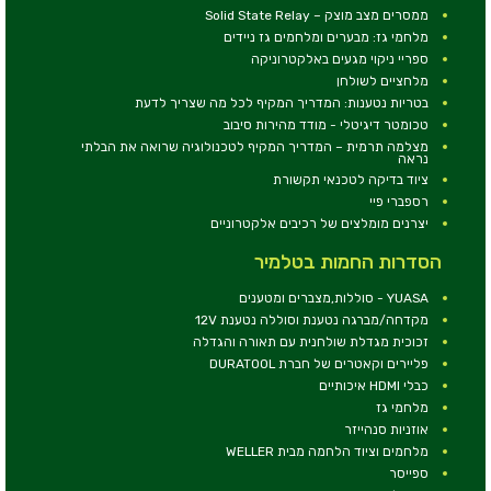
ממסרים מצב מוצק – Solid State Relay
מלחמי גז: מבערים ומלחמים גז ניידים
ספריי ניקוי מגעים באלקטרוניקה
מלחציים לשולחן
בטריות נטענות: המדריך המקיף לכל מה שצריך לדעת
טכומטר דיגיטלי - מודד מהירות סיבוב
מצלמה תרמית – המדריך המקיף לטכנולוגיה שרואה את הבלתי
נראה
ציוד בדיקה לטכנאי תקשורת
רספברי פיי
יצרנים מומלצים של רכיבים אלקטרוניים
הסדרות החמות בטלמיר
YUASA - סוללות,מצברים ומטענים
מקדחה/מברגה נטענת וסוללה נטענת 12V
זכוכית מגדלת שולחנית עם תאורה והגדלה
פליירים וקאטרים של חברת DURATOOL
כבלי HDMI איכותיים
מלחמי גז
אוזניות סנהייזר
מלחמים וציוד הלחמה מבית WELLER
ספייסר