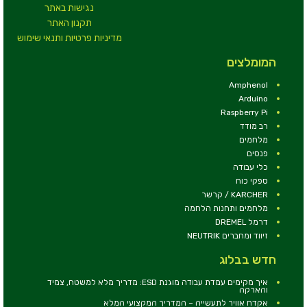
נגישות באתר
תקנון האתר
מדיניות פרטיות ותנאי שימוש
המומלצים
Amphenol
Arduino
Raspberry Pi
רב מודד
מלחמים
פנסים
כלי עבודה
ספקי כוח
KARCHER / קרשר
מלחמים ותחנות הלחמה
דרמל DREMEL
זיווד ומחברים NEUTRIK
חדש בבלוג
איך מקימים עמדת עבודה מוגנת ESD: מדריך מלא למשטח, צמיד
והארקה
אקדח אוויר לתעשייה – המדריך המקצועי המלא