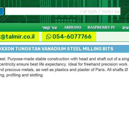
ים
RASPBERRY PI
ARDUINO
צור קשר
@talmir.co.il
054-6077766
XXON TUNGSTAN VANADIUM STEEL MILLING BITS