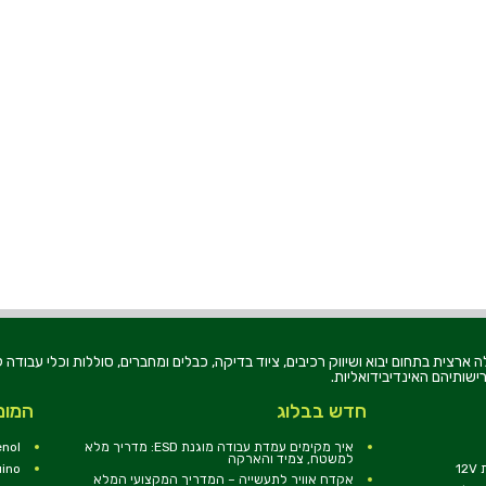
רוניקה בע"מ, הוקמה בשנת 1979, הינה מובילה ארצית בתחום יבוא ושיווק רכיבים, ציוד בדיקה, כבלים ומחברים, סוללו
ישותיהם האינדיבידואליות.
חדש בבלוג
המומ
איך מקימים עמדת עבודה מוגנת ESD: מדריך מלא
nol
למשטח, צמיד והארקה
1
uino
אקדח אוויר לתעשייה – המדריך המקצועי המלא