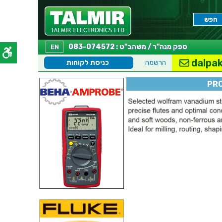
ספק מנה"ר / משהב"ט : 083-074572
EN
dalpak
הרשמה
כניסת לקוחות
PRO