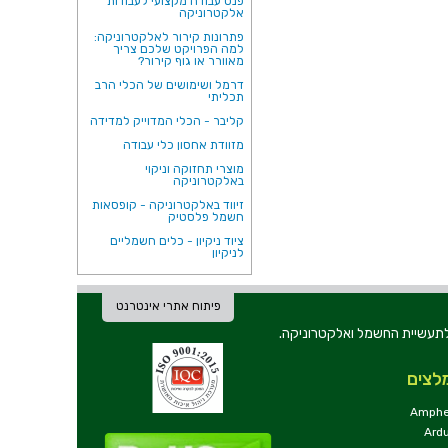
פנס עבודה מקצועי לעבודות
אלקטרוניקה
פתרונות קירור לאלקטרוניקה:
למה הפרויקט שלכם צריך
מאוורר או גוף קירור?
דרמל ושימושים של הכלי הרב
תכליתי
קליבר - הכלי המדוייק למדידה
מזוודת אחסון כלי עבודה
מוצרי תחזוקה וניקוי
באלקטרוניקה
זיווד באלקטרוניקה - קופסאות
חשמל פלסטיק
ציוד ניקיון - כלים חשמליים
לניקיון
פיתוח אתרי אינטרנט
ת וכלי עבודה לתעשיית החשמל ואלקטרוניקה.
לצים
Amphe
Ard