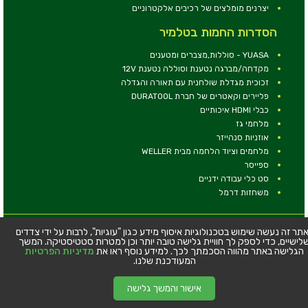
יצרנים מומלצים של רכיבים אלקטרוניים
הסדרות החמות בטלמיר
YUASA - סוללות,מצברים ומטענים
מקדחה/מברגה נטענת וסוללה נטענת 12V
זכוכית מגדלת שולחנית עם תאורה והגדלה
פליירים וקאטרים של חברת DURATOOL
כבלי HDMI איכותיים
מלחמי גז
אוזניות סנהייזר
מלחמים וציוד הלחמה מבית WELLER
ספייסר
סט כלי עבודה ידניים
משחזות דרמל
© כל הזכויות שמורות - טלמיר אלקטרוניקה בע''מ
תר זה נעשה שימוש בטכנולוגיות איסוף מידע כגון "עוגיות", לרבות על ידי צדדים
לישיים, כדי לספק לך חוויית גלישה טובה יותר וכן למטרות סטטיסטיקה. המשך
כתובת: דרך העצמאות 63, חיפה
הגלישה באתר מהווה הסכמתך לכך. למידע נוסף ראו את
מדיניות הפרטיות
טלפון:
04-8534564
המעודכנת שלנו.
אישור והמשך גלישה