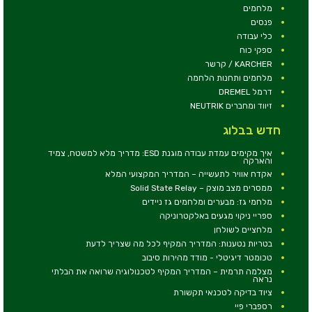
מלחמים
פנסים
כלי עבודה
ספקי כוח
KARCHER / קרשר
מלחמים ותחנות הלחמה
דרמל DREMEL
זיווד ומחברים NEUTRIK
חדש בבלוג
איך מקימים עמדת עבודה מוגנת ESD: מדריך מלא למשטח, צמיד
והארקה
אקדח אוויר לתעשייה – המדריך המקצועי המלא
ממסרים מצב מוצק – Solid State Relay
מלחמי גז: מבערים ומלחמים גז ניידים
ספריי ניקוי מגעים באלקטרוניקה
מלחציים לשולחן
בטריות נטענות: המדריך המקיף לכל מה שצריך לדעת
טכומטר דיגיטלי - מודד מהירות סיבוב
מצלמה תרמית – המדריך המקיף לטכנולוגיה שרואה את הבלתי
נראה
ציוד בדיקה לטכנאי תקשורת
רספברי פיי