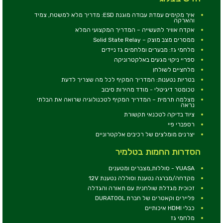
איך מקימים עמדת עבודה מוגנת ESD: מדריך מלא למשטח, צמיד
והארקה
אקדח אוויר לתעשייה – המדריך המקצועי המלא
ממסרים מצב מוצק – Solid State Relay
מלחמי גז: מבערים ומלחמים גז ניידים
ספריי ניקוי מגעים באלקטרוניקה
מלחציים לשולחן
בטריות נטענות: המדריך המקיף לכל מה שצריך לדעת
טכומטר דיגיטלי - מודד מהירות סיבוב
מצלמה תרמית – המדריך המקיף לטכנולוגיה שרואה את הבלתי
נראה
ציוד בדיקה לטכנאי תקשורת
רספברי פיי
יצרנים מומלצים של רכיבים אלקטרוניים
הסדרות החמות בטלמיר
YUASA - סוללות,מצברים ומטענים
מקדחה/מברגה נטענת וסוללה נטענת 12V
זכוכית מגדלת שולחנית עם תאורה והגדלה
פליירים וקאטרים של חברת DURATOOL
כבלי HDMI איכותיים
מלחמי גז