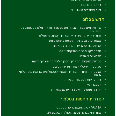
דרמל DREMEL
זיווד ומחברים NEUTRIK
חדש בבלוג
איך מקימים עמדת עבודה מוגנת ESD: מדריך מלא למשטח, צמיד
והארקה
אקדח אוויר לתעשייה – המדריך המקצועי המלא
ממסרים מצב מוצק – Solid State Relay
מלחמי גז: מבערים ומלחמים גז ניידים
ספריי ניקוי מגעים באלקטרוניקה
מלחציים לשולחן
בטריות נטענות: המדריך המקיף לכל מה שצריך לדעת
טכומטר דיגיטלי - מודד מהירות סיבוב
מצלמה תרמית – המדריך המקיף לטכנולוגיה שרואה את הבלתי
נראה
ציוד בדיקה לטכנאי תקשורת
רספברי פיי
יצרנים מומלצים של רכיבים אלקטרוניים
הסדרות החמות בטלמיר
YUASA - סוללות,מצברים ומטענים
מקדחה/מברגה נטענת וסוללה נטענת 12V