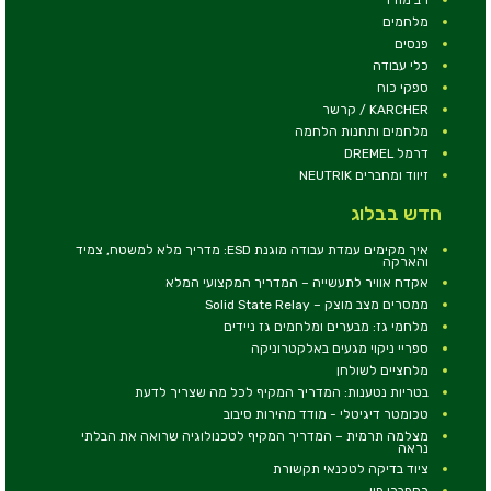
מלחמים
פנסים
כלי עבודה
ספקי כוח
KARCHER / קרשר
מלחמים ותחנות הלחמה
דרמל DREMEL
זיווד ומחברים NEUTRIK
חדש בבלוג
איך מקימים עמדת עבודה מוגנת ESD: מדריך מלא למשטח, צמיד
והארקה
אקדח אוויר לתעשייה – המדריך המקצועי המלא
ממסרים מצב מוצק – Solid State Relay
מלחמי גז: מבערים ומלחמים גז ניידים
ספריי ניקוי מגעים באלקטרוניקה
מלחציים לשולחן
בטריות נטענות: המדריך המקיף לכל מה שצריך לדעת
טכומטר דיגיטלי - מודד מהירות סיבוב
מצלמה תרמית – המדריך המקיף לטכנולוגיה שרואה את הבלתי
נראה
ציוד בדיקה לטכנאי תקשורת
רספברי פיי