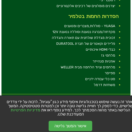
יצרנים מומלצים של רכיבים אלקטרוניים
הסדרות החמות בטלמיר
YUASA - סוללות,מצברים ומטענים
מקדחה/מברגה נטענת וסוללה נטענת 12V
זכוכית מגדלת שולחנית עם תאורה והגדלה
פליירים וקאטרים של חברת DURATOOL
כבלי HDMI איכותיים
מלחמי גז
אוזניות סנהייזר
מלחמים וציוד הלחמה מבית WELLER
ספייסר
סט כלי עבודה ידניים
משחזות דרמל
© כל הזכויות שמורות - טלמיר אלקטרוניקה בע''מ
תר זה נעשה שימוש בטכנולוגיות איסוף מידע כגון "עוגיות", לרבות על ידי צדדים
לישיים, כדי לספק לך חוויית גלישה טובה יותר וכן למטרות סטטיסטיקה. המשך
כתובת: דרך העצמאות 63, חיפה
הגלישה באתר מהווה הסכמתך לכך. למידע נוסף ראו את
מדיניות הפרטיות
טלפון:
04-8534564
המעודכנת שלנו.
אישור והמשך גלישה