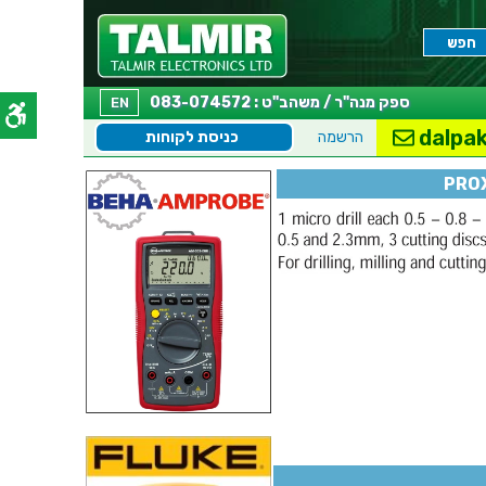
ספק מנה"ר / משהב"ט : 083-074572
EN
dalpak
הרשמה
כניסת לקוחות
PROX