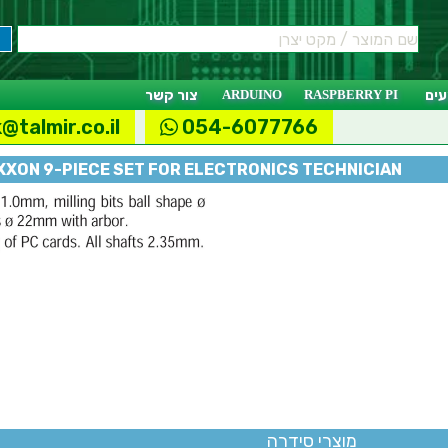
ים
RASPBERRY PI
ARDUINO
צור קשר
@talmir.co.il
054-6077766
XON 9-PIECE SET FOR ELECTRONICS TECHNICIAN
מוצרי סידרה