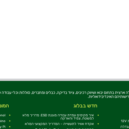
רוניקה בע"מ, הוקמה בשנת 1979, הינה מובילה ארצית בתחום יבוא ושיווק רכיבים, ציוד בדיקה, כבלים ומחברים, סוללו
ישותיהם האינדיבידואליות.
חדש בבלוג
המומ
איך מקימים עמדת עבודה מוגנת ESD: מדריך מלא
nol
למשטח, צמיד והארקה
1
uino
אקדח אוויר לתעשייה – המדריך המקצועי המלא
הגדלה
y Pi