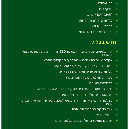
כלי עבודה
ספקי כוח
KARCHER / קרשר
מלחמים ותחנות הלחמה
דרמל DREMEL
זיווד ומחברים NEUTRIK
חדש בבלוג
איך מקימים עמדת עבודה מוגנת ESD: מדריך מלא למשטח, צמיד
והארקה
אקדח אוויר לתעשייה – המדריך המקצועי המלא
ממסרים מצב מוצק – Solid State Relay
מלחמי גז: מבערים ומלחמים גז ניידים
ספריי ניקוי מגעים באלקטרוניקה
מלחציים לשולחן
בטריות נטענות: המדריך המקיף לכל מה שצריך לדעת
טכומטר דיגיטלי - מודד מהירות סיבוב
מצלמה תרמית – המדריך המקיף לטכנולוגיה שרואה את הבלתי
נראה
ציוד בדיקה לטכנאי תקשורת
רספברי פיי
יצרנים מומלצים של רכיבים אלקטרוניים