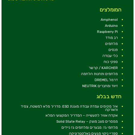
המומלצים
Amphenol
Arduino
Raspberry Pi
רב מודד
מלחמים
פנסים
כלי עבודה
ספקי כוח
KARCHER / קרשר
מלחמים ותחנות הלחמה
דרמל DREMEL
זיווד ומחברים NEUTRIK
חדש בבלוג
איך מקימים עמדת עבודה מוגנת ESD: מדריך מלא למשטח, צמיד
והארקה
אקדח אוויר לתעשייה – המדריך המקצועי המלא
ממסרים מצב מוצק – Solid State Relay
מלחמי גז: מבערים ומלחמים גז ניידים
ספריי ניקוי מגעים באלקטרוניקה