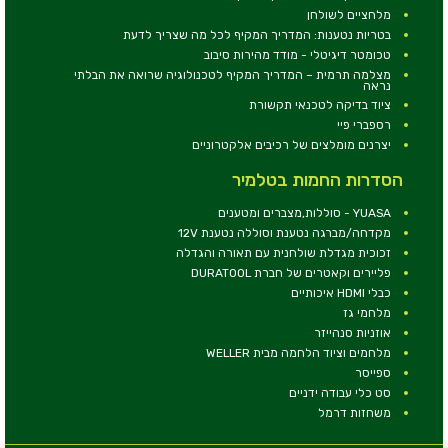
מלחציים לשולחן
בטריות נטענות: המדריך המקיף לכל מה שצריך לדעת
טכומטר דיגיטלי - מודד מהירות סיבוב
מצלמה תרמית – המדריך המקיף לטכנולוגיה שרואה את הבלתי
נראה
ציוד בדיקה לטכנאי תקשורת
רספברי פיי
יצרנים מומלצים של רכיבים אלקטרוניים
הסדרות החמות בטלמיר
YUASA - סוללות,מצברים ומטענים
מקדחה/מברגה נטענת וסוללה נטענת 12V
זכוכית מגדלת שולחנית עם תאורה והגדלה
פליירים וקאטרים של חברת DURATOOL
כבלי HDMI איכותיים
מלחמי גז
אוזניות סנהייזר
מלחמים וציוד הלחמה מבית WELLER
ספייסר
סט כלי עבודה ידניים
משחזות דרמל