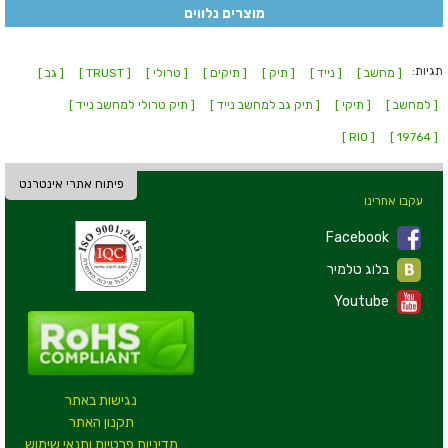
מוצרים נלווים
תגיות:
[ מחשב ]
[ נייד ]
[ תיק ]
[ תיקים ]
[ טרולי ]
[ TRUST ]
[ גב ]
[ למחשב ]
[ תיקי ]
[ תיק גב למחשב נייד ]
[ תיק טרולי למחשב נייד ]
[ RIO ]
[ 19764 ]
פיתוח אתרי אינטרנט
עקבו אחרינו
Facebook
בלוג טלמיר
Youtube
נגישות באתר
תקנון האתר
מדיניות פרטיות ותנאי שימוש