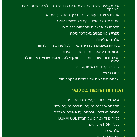
איך מקימים עמדת עבודה מוגנת ESD: מדריך מלא למשטח, צמיד
והארקה
אקדח אוויר לתעשייה – המדריך המקצועי המלא
ממסרים מצב מוצק – Solid State Relay
מלחמי גז: מבערים ומלחמים גז ניידים
ספריי ניקוי מגעים באלקטרוניקה
מלחציים לשולחן
בטריות נטענות: המדריך המקיף לכל מה שצריך לדעת
טכומטר דיגיטלי - מודד מהירות סיבוב
מצלמה תרמית – המדריך המקיף לטכנולוגיה שרואה את הבלתי
נראה
ציוד בדיקה לטכנאי תקשורת
רספברי פיי
יצרנים מומלצים של רכיבים אלקטרוניים
הסדרות החמות בטלמיר
YUASA - סוללות,מצברים ומטענים
מקדחה/מברגה נטענת וסוללה נטענת 12V
זכוכית מגדלת שולחנית עם תאורה והגדלה
פליירים וקאטרים של חברת DURATOOL
כבלי HDMI איכותיים
מלחמי גז
אוזניות סנהייזר