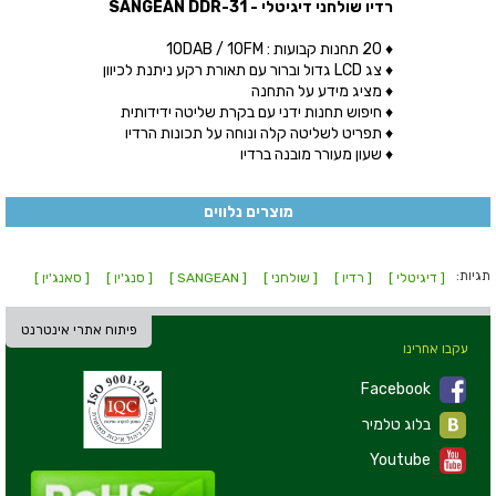
רדיו שולחני דיגיטלי - SANGEAN DDR-31
♦ 20 תחנות קבועות : 10DAB / 10FM
♦ צג LCD גדול וברור עם תאורת רקע ניתנת לכיוון
♦ מציג מידע על התחנה
♦ חיפוש תחנות ידני עם בקרת שליטה ידידותית
♦ תפריט לשליטה קלה ונוחה על תכונות הרדיו
♦ שעון מעורר מובנה ברדיו
מוצרים נלווים
תגיות:
[ דיגיטלי ]
[ רדיו ]
[ שולחני ]
[ SANGEAN ]
[ סנג'ין ]
[ סאנג'ין ]
פיתוח אתרי אינטרנט
עקבו אחרינו
Facebook
בלוג טלמיר
Youtube