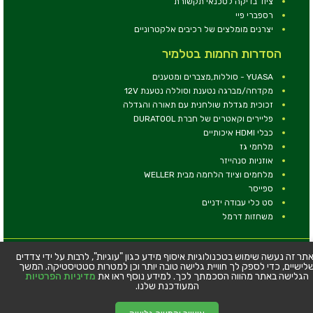
ציוד בדיקה לטכנאי תקשורת
רספברי פיי
יצרנים מומלצים של רכיבים אלקטרוניים
הסדרות החמות בטלמיר
YUASA - סוללות,מצברים ומטענים
מקדחה/מברגה נטענת וסוללה נטענת 12V
זכוכית מגדלת שולחנית עם תאורה והגדלה
פליירים וקאטרים של חברת DURATOOL
כבלי HDMI איכותיים
מלחמי גז
אוזניות סנהייזר
מלחמים וציוד הלחמה מבית WELLER
ספייסר
סט כלי עבודה ידניים
משחזות דרמל
© כל הזכויות שמורות - טלמיר אלקטרוניקה בע''מ
תר זה נעשה שימוש בטכנולוגיות איסוף מידע כגון "עוגיות", לרבות על ידי צדדים
לישיים, כדי לספק לך חוויית גלישה טובה יותר וכן למטרות סטטיסטיקה. המשך
כתובת: דרך העצמאות 63, חיפה
הגלישה באתר מהווה הסכמתך לכך. למידע נוסף ראו את
מדיניות הפרטיות
טלפון:
04-8534564
המעודכנת שלנו.