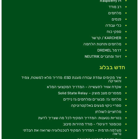
Raspberry Pi
רב מודד
מלחמים
פנסים
כלי עבודה
ספקי כוח
KARCHER / קרשר
מלחמים ותחנות הלחמה
דרמל DREMEL
זיווד ומחברים NEUTRIK
חדש בבלוג
איך מקימים עמדת עבודה מוגנת ESD: מדריך מלא למשטח, צמיד
והארקה
אקדח אוויר לתעשייה – המדריך המקצועי המלא
ממסרים מצב מוצק – Solid State Relay
מלחמי גז: מבערים ומלחמים גז ניידים
ספריי ניקוי מגעים באלקטרוניקה
מלחציים לשולחן
בטריות נטענות: המדריך המקיף לכל מה שצריך לדעת
טכומטר דיגיטלי - מודד מהירות סיבוב
מצלמה תרמית – המדריך המקיף לטכנולוגיה שרואה את הבלתי
נראה