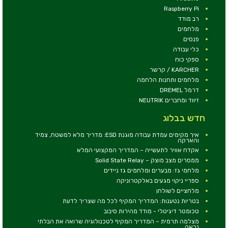
Raspberry Pi
רב מודד
מלחמים
פנסים
כלי עבודה
ספקי כוח
KARCHER / קרשר
מלחמים ותחנות הלחמה
דרמל DREMEL
זיווד ומחברים NEUTRIK
חדש בבלוג
איך מקימים עמדת עבודה מוגנת ESD: מדריך מלא למשטח, צמיד
והארקה
אקדח אוויר לתעשייה – המדריך המקצועי המלא
ממסרים מצב מוצק – Solid State Relay
מלחמי גז: מבערים ומלחמים גז ניידים
ספריי ניקוי מגעים באלקטרוניקה
מלחציים לשולחן
בטריות נטענות: המדריך המקיף לכל מה שצריך לדעת
טכומטר דיגיטלי - מודד מהירות סיבוב
מצלמה תרמית – המדריך המקיף לטכנולוגיה שרואה את הבלתי
נראה