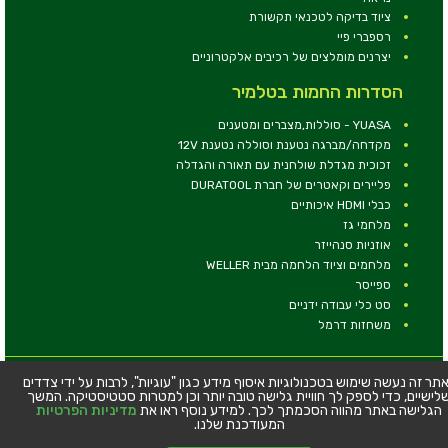
ציוד בדיקה לטכנאי תקשורת
רספברי פיי
יצרנים מומלצים של רכיבים אלקטרוניים
הסדרות החמות בטלמיר
YUASA - סוללות,מצברים ומטענים
מקדחה/מברגה נטענת וסוללה נטענת 12V
זכוכית מגדלת שולחנית עם תאורה והגדלה
פליירים וקאטרים של חברת DURATOOL
כבלי HDMI איכותיים
מלחמי גז
אוזניות סנהייזר
מלחמים וציוד הלחמה מבית WELLER
ספייסר
סט כלי עבודה ידניים
משחזות דרמל
© כל הזכויות שמורות - טלמיר אלקטרוניקה בע''מ
תר זה נעשה שימוש בטכנולוגיות איסוף מידע כגון "עוגיות", לרבות על ידי צדדים
לישיים, כדי לספק לך חוויית גלישה טובה יותר וכן למטרות סטטיסטיקה. המשך
כתובת: דרך העצמאות 63, חיפה
הגלישה באתר מהווה הסכמתך לכך. למידע נוסף ראו את
מדיניות הפרטיות
טלפון:
04-8534564
המעודכנת שלנו.