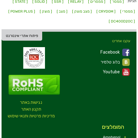
תגיות:
[ ממסר ]
[ ממסרים ]
[ RELAY ]
[ SSR ]
[ SOLID ]
[ STATE ]
[ ממסרי ]
[ CRYDOM ]
[ מצב מוצק ]
[ מצב ]
[ מוצק ]
[ POWER PLUS ]
[ DC400D20C ]
פיתוח אתרי אינטרנט
עקבו אחרינו
Facebook
בלוג טלמיר
Youtube
נגישות באתר
תקנון האתר
מדיניות פרטיות ותנאי שימוש
המומלצים
Amphenol