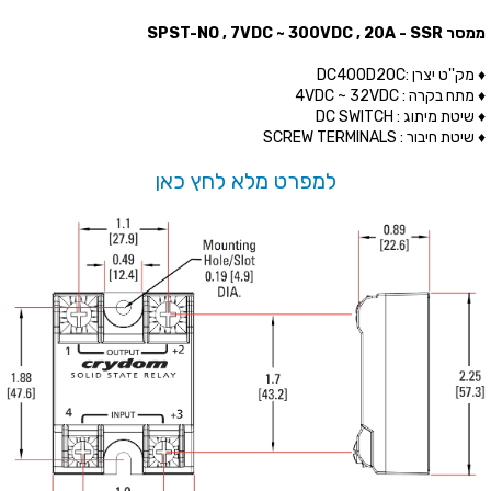
ממסר SPST-NO , 7VDC ~ 300VDC , 20A - SSR
♦ מק''ט יצרן :DC400D20C
♦ מתח בקרה : 4VDC ~ 32VDC
♦ שיטת מיתוג : DC SWITCH
♦ שיטת חיבור : SCREW TERMINALS
למפרט מלא לחץ כאן