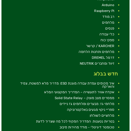
Arduino
Raspberry Pi
רב מודד
מלחמים
פנסים
כלי עבודה
ספקי כוח
KARCHER / קרשר
מלחמים ותחנות הלחמה
דרמל DREMEL
זיווד ומחברים NEUTRIK
חדש בבלוג
איך מקימים עמדת עבודה מוגנת ESD: מדריך מלא למשטח, צמיד
והארקה
אקדח אוויר לתעשייה – המדריך המקצועי המלא
ממסרים מצב מוצק – Solid State Relay
מלחמי גז: מבערים ומלחמים גז ניידים
ספריי ניקוי מגעים באלקטרוניקה
מלחציים לשולחן
בטריות נטענות: המדריך המקיף לכל מה שצריך לדעת
טכומטר דיגיטלי - מודד מהירות סיבוב