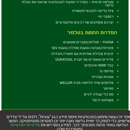
מצלמה תרמית – המדריך המקיף לטכנולוגיה שרואה את הבלתי
נראה
ציוד בדיקה לטכנאי תקשורת
רספברי פיי
יצרנים מומלצים של רכיבים אלקטרוניים
הסדרות החמות בטלמיר
YUASA - סוללות,מצברים ומטענים
מקדחה/מברגה נטענת וסוללה נטענת 12V
זכוכית מגדלת שולחנית עם תאורה והגדלה
פליירים וקאטרים של חברת DURATOOL
כבלי HDMI איכותיים
מלחמי גז
אוזניות סנהייזר
מלחמים וציוד הלחמה מבית WELLER
ספייסר
סט כלי עבודה ידניים
משחזות דרמל
© כל הזכויות שמורות - טלמיר אלקטרוניקה בע''מ
תר זה נעשה שימוש בטכנולוגיות איסוף מידע כגון "עוגיות", לרבות על ידי צדדים
לישיים, כדי לספק לך חוויית גלישה טובה יותר וכן למטרות סטטיסטיקה. המשך
כתובת: דרך העצמאות 63, חיפה
הגלישה באתר מהווה הסכמתך לכך. למידע נוסף ראו את
מדיניות הפרטיות
טלפון:
04-8534564
המעודכנת שלנו.