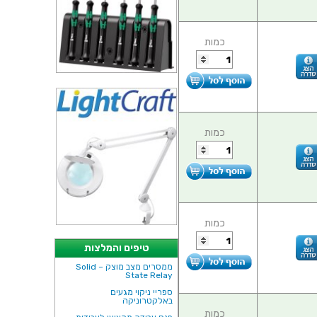
כמות
כמות
כמות
טיפים והמלצות
ממסרים מצב מוצק – Solid
State Relay
ספריי ניקוי מגעים
באלקטרוניקה
כמות