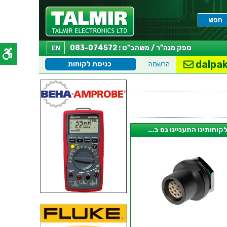
ספק מנה"ר / משהב"ט : 083-074572
EN
dalpak
הרשמה
כניסת לקוחות
קוחותינו התעניינו גם ב...