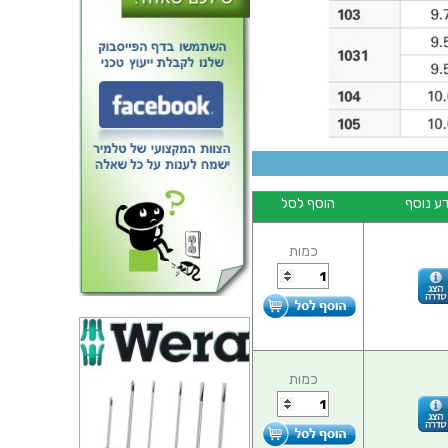
מחבר FISCHER - נקבה לפנל - 12
 DBPE 105 A069-139
ע נוסף
הוסף לסל
כמות
כמות