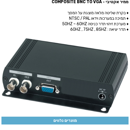
ממיר אקטיבי - COMPOSITE BNC TO VGA
♦ בקרת שליטה מלאה מוצגת על המסך
♦ תמיכה במערכות וידאו NTSC / PAL
♦ מערכת זיהוי תדר כניסה 50HZ ~ 60HZ
♦ תדר יציאה : 60HZ , 75HZ , 85HZ
מוצרים נלווים