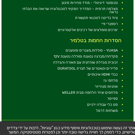
טכומטר דיגיטלי - מודד מהירות סיבוב
מצלמה תרמית – המדריך המקיף לטכנולוגיה שרואה את הבלתי
נראה
ציוד בדיקה לטכנאי תקשורת
רספברי פיי
יצרנים מומלצים של רכיבים אלקטרוניים
הסדרות החמות בטלמיר
YUASA - סוללות,מצברים ומטענים
מקדחה/מברגה נטענת וסוללה נטענת 12V
זכוכית מגדלת שולחנית עם תאורה והגדלה
פליירים וקאטרים של חברת DURATOOL
כבלי HDMI איכותיים
מלחמי גז
אוזניות סנהייזר
מלחמים וציוד הלחמה מבית WELLER
ספייסר
סט כלי עבודה ידניים
משחזות דרמל
© כל הזכויות שמורות - טלמיר אלקטרוניקה בע''מ
תר זה נעשה שימוש בטכנולוגיות איסוף מידע כגון "עוגיות", לרבות על ידי צדדים
לישיים, כדי לספק לך חוויית גלישה טובה יותר וכן למטרות סטטיסטיקה. המשך
כתובת: דרך העצמאות 63, חיפה