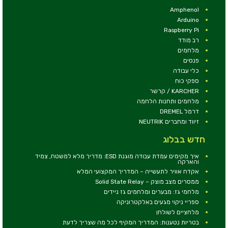
Amphenol
Arduino
Raspberry Pi
רב מודד
מלחמים
פנסים
כלי עבודה
ספקי כוח
KARCHER / קרשר
מלחמים ותחנות הלחמה
דרמל DREMEL
זיווד ומחברים NEUTRIK
חדש בבלוג
איך מקימים עמדת עבודה מוגנת ESD: מדריך מלא למשטח, צמיד
והארקה
אקדח אוויר לתעשייה – המדריך המקצועי המלא
ממסרים מצב מוצק – Solid State Relay
מלחמי גז: מבערים ומלחמים גז ניידים
ספריי ניקוי מגעים באלקטרוניקה
מלחציים לשולחן
בטריות נטענות: המדריך המקיף לכל מה שצריך לדעת