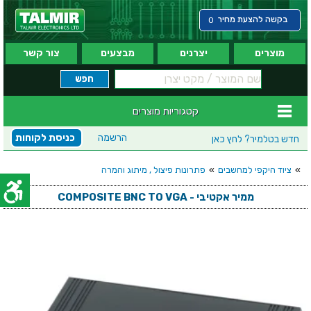
בקשה להצעת מחיר
0
מוצרים
יצרנים
מבצעים
צור קשר
קטגוריות מוצרים
הרשמה
כניסת לקוחות
חדש בטלמיר?
לחץ כאן
»
ציוד היקפי למחשבים
»
פתרונות פיצול , מיתוג והמרה
ממיר אקטיבי - COMPOSITE BNC TO VGA