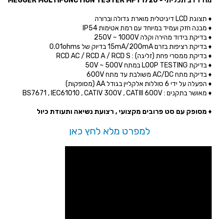
מודד רב תכליתי - MEGGER MULTIFUNCTION TESTER MFT1720
♦ תצוגת LCD דיגיטלית מוארת גדולה וברורה
♦ מבנה חזק ועמיד במיוחד עם רמת אטימות IP54
♦ בדיקת בידוד מהירה וקלה 250V ~ 1000V
♦ בדיקת רציפות בזרם 15mA/200mA בדיוק של 0.01ohms
♦ בדיקת ממסרי פחת (זליגה) : RCD AC / RCD A / RCD S
♦ בדיקת LOOP TESTING במתח 50V ~ 500V
♦ בדיקת מתח AC/DC משולבת עד מתח 600V
♦ הפעלה על ידי 6 סוללות אלקליין בגודל AA (מסופקות)
♦ מאושר בתקנים : BS7671 , IEC61010 , CATIV 300V , CATIII 600V
♦ מסופק עם סט פרובים מקצועי , רצועת נשיאה ותעודת כיול
למפרט מלא לחץ כאן