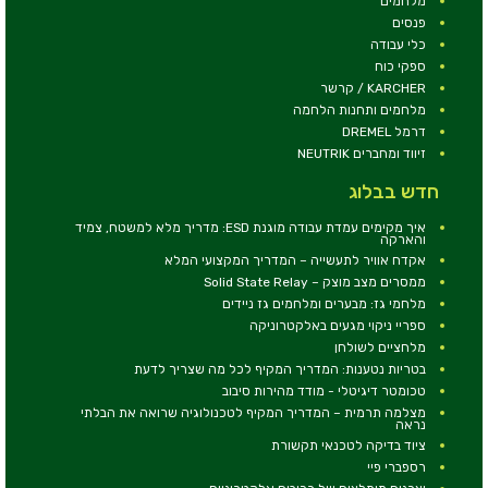
מלחמים
פנסים
כלי עבודה
ספקי כוח
KARCHER / קרשר
מלחמים ותחנות הלחמה
דרמל DREMEL
זיווד ומחברים NEUTRIK
חדש בבלוג
איך מקימים עמדת עבודה מוגנת ESD: מדריך מלא למשטח, צמיד
והארקה
אקדח אוויר לתעשייה – המדריך המקצועי המלא
ממסרים מצב מוצק – Solid State Relay
מלחמי גז: מבערים ומלחמים גז ניידים
ספריי ניקוי מגעים באלקטרוניקה
מלחציים לשולחן
בטריות נטענות: המדריך המקיף לכל מה שצריך לדעת
טכומטר דיגיטלי - מודד מהירות סיבוב
מצלמה תרמית – המדריך המקיף לטכנולוגיה שרואה את הבלתי
נראה
ציוד בדיקה לטכנאי תקשורת
רספברי פיי