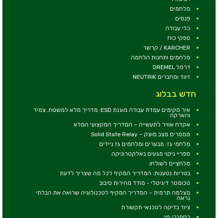
מלחמים
פנסים
כלי עבודה
ספקי כוח
KARCHER / קרשר
מלחמים ותחנות הלחמה
דרמל DREMEL
זיווד ומחברים NEUTRIK
חדש בבלוג
איך מקימים עמדת עבודה מוגנת ESD: מדריך מלא למשטח, צמיד
והארקה
אקדח אוויר לתעשייה – המדריך המקצועי המלא
ממסרים מצב מוצק – Solid State Relay
מלחמי גז: מבערים ומלחמים גז ניידים
ספריי ניקוי מגעים באלקטרוניקה
מלחציים לשולחן
בטריות נטענות: המדריך המקיף לכל מה שצריך לדעת
טכומטר דיגיטלי - מודד מהירות סיבוב
מצלמה תרמית – המדריך המקיף לטכנולוגיה שרואה את הבלתי
נראה
ציוד בדיקה לטכנאי תקשורת
רספברי פיי