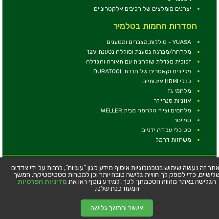
יצרנים מומלצים של רכיבים אלקטרוניים
הסדרות החמות בטלמיר
YUASA - סוללות,מצברים ומטענים
מקדחה/מברגה נטענת וסוללה נטענת 12V
זכוכית מגדלת שולחנית עם תאורה והגדלה
פליירים וקאטרים של חברת DURATOOL
כבלי HDMI איכותיים
מלחמי גז
אוזניות סנהייזר
מלחמים וציוד הלחמה מבית WELLER
ספייסר
סט כלי עבודה ידניים
משחזות דרמל
© כל הזכויות שמורות - טלמיר אלקטרוניקה בע''מ
תר זה נעשה שימוש בטכנולוגיות איסוף מידע כגון "עוגיות", לרבות על ידי צדדים
לישיים, כדי לספק לך חוויית גלישה טובה יותר וכן למטרות סטטיסטיקה. המשך
כתובת: דרך העצמאות 63, חיפה
הגלישה באתר מהווה הסכמתך לכך. למידע נוסף ראו את
מדיניות הפרטיות
טלפון:
04-8534564
המעודכנת שלנו.
אישור והמשך גלישה