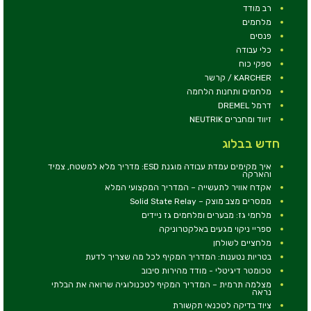
רב מודד
מלחמים
פנסים
כלי עבודה
ספקי כוח
KARCHER / קרשר
מלחמים ותחנות הלחמה
דרמל DREMEL
זיווד ומחברים NEUTRIK
חדש בבלוג
איך מקימים עמדת עבודה מוגנת ESD: מדריך מלא למשטח, צמיד
והארקה
אקדח אוויר לתעשייה – המדריך המקצועי המלא
ממסרים מצב מוצק – Solid State Relay
מלחמי גז: מבערים ומלחמים גז ניידים
ספריי ניקוי מגעים באלקטרוניקה
מלחציים לשולחן
בטריות נטענות: המדריך המקיף לכל מה שצריך לדעת
טכומטר דיגיטלי - מודד מהירות סיבוב
מצלמה תרמית – המדריך המקיף לטכנולוגיה שרואה את הבלתי
נראה
ציוד בדיקה לטכנאי תקשורת