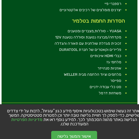
רספברי פיי
יצרנים מומלצים של רכיבים אלקטרוניים
הסדרות החמות בטלמיר
YUASA - סוללות,מצברים ומטענים
מקדחה/מברגה נטענת וסוללה נטענת 12V
זכוכית מגדלת שולחנית עם תאורה והגדלה
פליירים וקאטרים של חברת DURATOOL
כבלי HDMI איכותיים
מלחמי גז
אוזניות סנהייזר
מלחמים וציוד הלחמה מבית WELLER
ספייסר
סט כלי עבודה ידניים
משחזות דרמל
© כל הזכויות שמורות - טלמיר אלקטרוניקה בע''מ
תר זה נעשה שימוש בטכנולוגיות איסוף מידע כגון "עוגיות", לרבות על ידי צדדים
לישיים, כדי לספק לך חוויית גלישה טובה יותר וכן למטרות סטטיסטיקה. המשך
כתובת: דרך העצמאות 63, חיפה
הגלישה באתר מהווה הסכמתך לכך. למידע נוסף ראו את
מדיניות הפרטיות
טלפון:
04-8534564
המעודכנת שלנו.
אישור והמשך גלישה