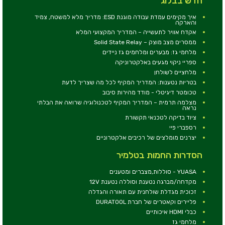
חדש בבלוג
איך מקימים עמדת עבודה מוגנת ESD: מדריך מלא למשטח, צמיד
והארקה
אקדח אוויר לתעשייה – המדריך המקצועי המלא
ממסרים מצב מוצק – Solid State Relay
מלחמי גז: מבערים ומלחמים גז ניידים
ספריי ניקוי מגעים באלקטרוניקה
מלחציים לשולחן
בטריות נטענות: המדריך המקיף לכל מה שצריך לדעת
טכומטר דיגיטלי - מודד מהירות סיבוב
מצלמה תרמית – המדריך המקיף לטכנולוגיה שרואה את הבלתי
נראה
ציוד בדיקה לטכנאי תקשורת
רספברי פיי
יצרנים מומלצים של רכיבים אלקטרוניים
הסדרות החמות בטלמיר
YUASA - סוללות,מצברים ומטענים
מקדחה/מברגה נטענת וסוללה נטענת 12V
זכוכית מגדלת שולחנית עם תאורה והגדלה
פליירים וקאטרים של חברת DURATOOL
כבלי HDMI איכותיים
מלחמי גז