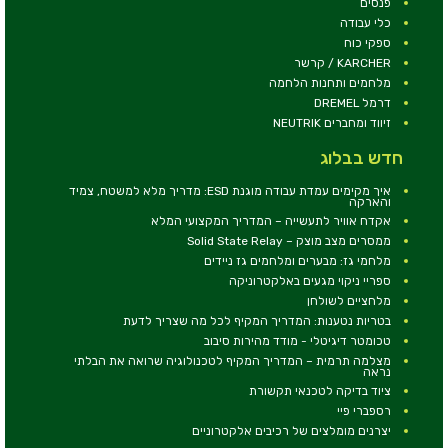
פנסים
כלי עבודה
ספקי כוח
KARCHER / קרשר
מלחמים ותחנות הלחמה
דרמל DREMEL
זיווד ומחברים NEUTRIK
חדש בבלוג
איך מקימים עמדת עבודה מוגנת ESD: מדריך מלא למשטח, צמיד
והארקה
אקדח אוויר לתעשייה – המדריך המקצועי המלא
ממסרים מצב מוצק – Solid State Relay
מלחמי גז: מבערים ומלחמים גז ניידים
ספריי ניקוי מגעים באלקטרוניקה
מלחציים לשולחן
בטריות נטענות: המדריך המקיף לכל מה שצריך לדעת
טכומטר דיגיטלי - מודד מהירות סיבוב
מצלמה תרמית – המדריך המקיף לטכנולוגיה שרואה את הבלתי
נראה
ציוד בדיקה לטכנאי תקשורת
רספברי פיי
יצרנים מומלצים של רכיבים אלקטרוניים