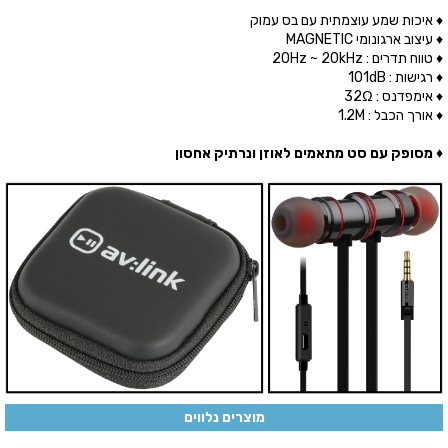
♦ איכות שמע עוצמתית עם בס עמוק
♦ עיצוב ארגונומי MAGNETIC
♦ טווח תדרים : 20Hz ~ 20kHz
♦ רגישות : 101dB
♦ אימפדנס : 32Ω
♦ אורך הכבל : 1.2M
♦ מסופק עם סט מתאמים לאוזן ונרתיק אחסון
מוצרים נלווים