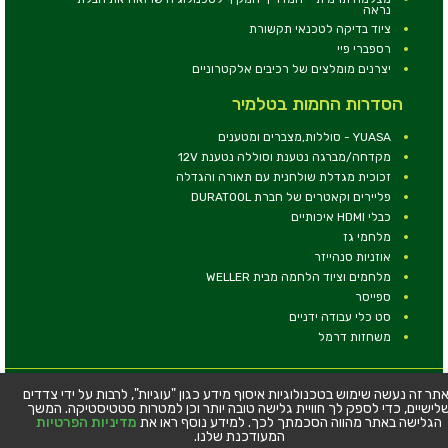
נראה
ציוד בדיקה לטכנאי תקשורת
רספברי פיי
יצרנים מומלצים של רכיבים אלקטרוניים
הסדרות החמות בטלמיר
YUASA - סוללות,מצברים ומטענים
מקדחה/מברגה נטענת וסוללה נטענת 12V
זכוכית מגדלת שולחנית עם תאורה והגדלה
פליירים וקאטרים של חברת DURATOOL
כבלי HDMI איכותיים
מלחמי גז
אוזניות סנהייזר
מלחמים וציוד הלחמה מבית WELLER
ספייסר
סט כלי עבודה ידניים
משחזות דרמל
© כל הזכויות שמורות - טלמיר אלקטרוניקה בע''מ
תר זה נעשה שימוש בטכנולוגיות איסוף מידע כגון "עוגיות", לרבות על ידי צדדים
לישיים, כדי לספק לך חוויית גלישה טובה יותר וכן למטרות סטטיסטיקה. המשך
כתובת: דרך העצמאות 63, חיפה
הגלישה באתר מהווה הסכמתך לכך. למידע נוסף ראו את
מדיניות הפרטיות
טלפון:
04-8534564
המעודכנת שלנו.