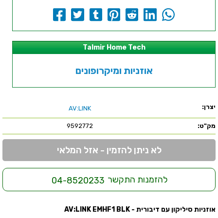
Talmir Home Tech
אוזניות ומיקרופונים
יצרן:
AV:LINK
מק"ט:
9592772
לא ניתן להזמין - אזל המלאי
להזמנות התקשר
04-8520233
אוזניות סיליקון עם דיבורית - AV:LINK EMHF1 BLK