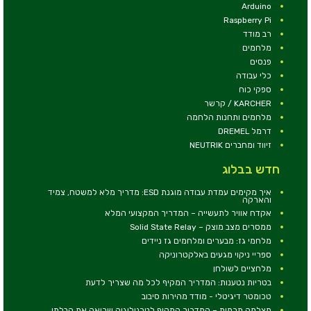
Arduino
Raspberry Pi
רב מודד
מלחמים
פנסים
כלי עבודה
ספקי כוח
KARCHER / קרשר
מלחמים ותחנות הלחמה
דרמל DREMEL
זיווד ומחברים NEUTRIK
חדש בבלוג
איך מקימים עמדת עבודה מוגנת ESD: מדריך מלא למשטח, צמיד
והארקה
אקדח אוויר לתעשייה – המדריך המקצועי המלא
ממסרים מצב מוצק – Solid State Relay
מלחמי גז: מבערים ומלחמים גז ניידים
ספריי ניקוי מגעים באלקטרוניקה
מלחציים לשולחן
בטריות נטענות: המדריך המקיף לכל מה שצריך לדעת
טכומטר דיגיטלי - מודד מהירות סיבוב
מצלמה תרמית – המדריך המקיף לטכנולוגיה שרואה את הבלתי