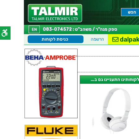
ספק מנה"ר / משהב"ט : 083-074572
EN
dalpak
הרשמה
כניסת לקוחות
קוחותינו התעניינו גם ב...