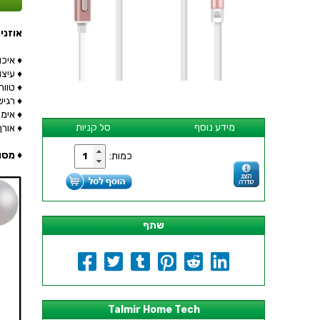
אוזניות ס
♦ איכ
♦ עיצוב א
♦ טווח תדרי
♦ רגישות 
♦ אימפד
מידע נוסף
סל קניות
♦ אורך ה
♦ מסו
כמות:
שתף
Talmir Home Tech