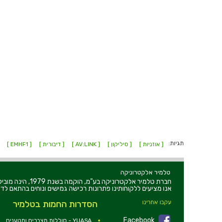
תגיות:
[ אוזניות ]
[ סיליקון ]
[ AV:LINK ]
[ דיבורית ]
[ EMHF1 ]
E ]
טלמיר אלקטרוניקה
חברת טלמיר אלקט
אנו מציעים ללקוחותינו פתרונות רכישה גמישים ונוחים בהתאם לדר
עקבו אחרינו
הסדרות החמות בטלמיר
Facebook
YUASA - סוללות,מצברים ומטענים