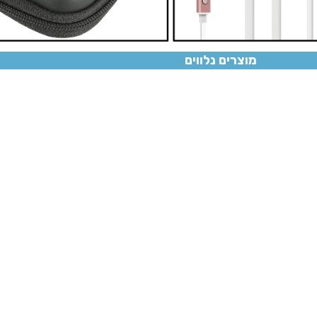
מוצרים נלווים
אוזניות J