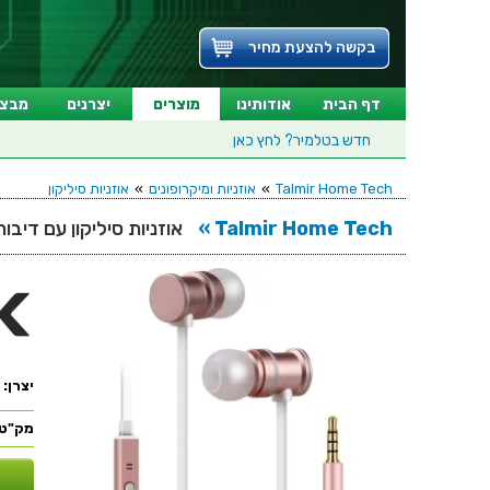
בקשה להצעת מחיר
דף הבית
אודותינו
מוצרים
יצרנים
מבצע
חדש בטלמיר?
לחץ כאן
Talmir Home Tech
»
אוזניות ומיקרופונים
»
אוזניות סיליקון
Talmir Home Tech »
אוזניות סיליקון עם דיבורית -  EMHF1 RSE
יצרן:
מק"ט: