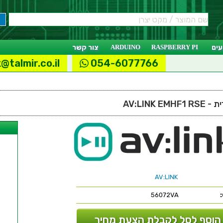
ים
RASPBERRY PI
ARDUINO
צור קשר
@talmir.co.il
054-6077766
AV:LINK
ל
AV:LINK
56072VA
הוסף לסל לקבלת הצעת מחיר