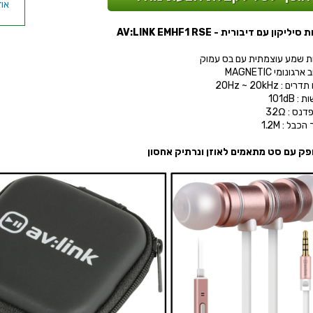
יליקון עם דיבורית - AV:LINK EMHF1 RSE
ות שמע עוצמתית עם בס עמוק
רגונומי MAGNETIC
ם : 20Hz ~ 20kHz
: 101dB
נס : 32Ω
כבל : 1.2M
פק עם סט מתאמים לאוזן ונרתיק אחסון