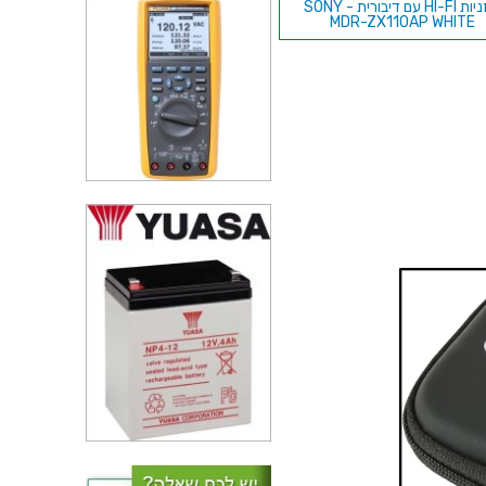
אוזניות HI-FI עם דיבורית - SONY
MDR-ZX110AP WHITE
אוזניות אלחוטיות נטענות - MDR-
RF810RK
אוזניות סיליקון שחורות - MAXELL
RHYTHMZ