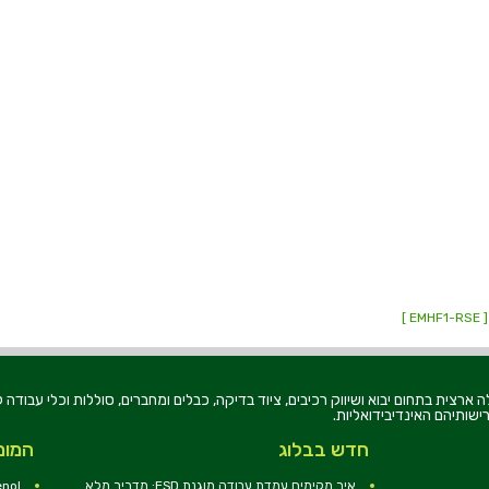
[ EMHF1-RS
רוניקה בע"מ, הוקמה בשנת 1979, הינה מובילה ארצית בתחום יבוא ושיווק רכיבים, ציוד בדיקה, כבלים ומחברים, סוללו
ישותיהם האינדיבידואליות.
חדש בבלוג
המומ
איך מקימים עמדת עבודה מוגנת ESD: מדריך מלא
nol