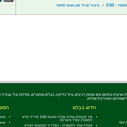
טי - ESD
»
ביגוד וציוד מגן אנטי סטטי
רוניקה בע"מ, הוקמה בשנת 1979, הינה מובילה ארצית בתחום יבוא ושיווק רכיבים, ציוד בדיקה, כבלים ומחברים, סוללו
ישותיהם האינדיבידואליות.
חדש בבלוג
המומ
איך מקימים עמדת עבודה מוגנת ESD: מדריך מלא
nol
למשטח, צמיד והארקה
1
uino
אקדח אוויר לתעשייה – המדריך המקצועי המלא