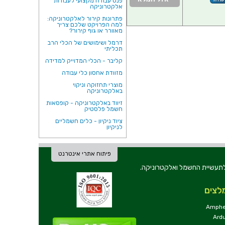
פנס עבודה מקצועי לעבודות
אלקטרוניקה
פתרונות קירור לאלקטרוניקה:
למה הפרויקט שלכם צריך
מאוורר או גוף קירור?
דרמל ושימושים של הכלי הרב
תכליתי
קליבר - הכלי המדוייק למדידה
מזוודת אחסון כלי עבודה
מוצרי תחזוקה וניקוי
באלקטרוניקה
זיווד באלקטרוניקה - קופסאות
חשמל פלסטיק
ציוד ניקיון - כלים חשמליים
לניקיון
פיתוח אתרי אינטרנט
ת וכלי עבודה לתעשיית החשמל ואלקטרוניקה.
לצים
Amphe
Ard