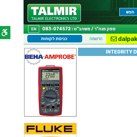
ספק מנה"ר / משהב"ט : 083-074572
EN
dalpak
הרשמה
כניסת לקוחות
INTEGRITY 