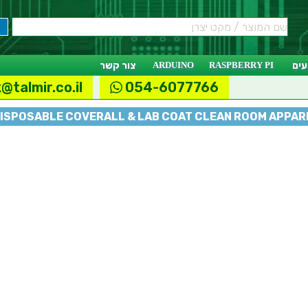
ים
RASPBERRY PI
ARDUINO
צור קשר
@talmir.co.il
054-6077766
DISPOSABLE COVERALL & LAB COAT CLEAN ROOM APPAR