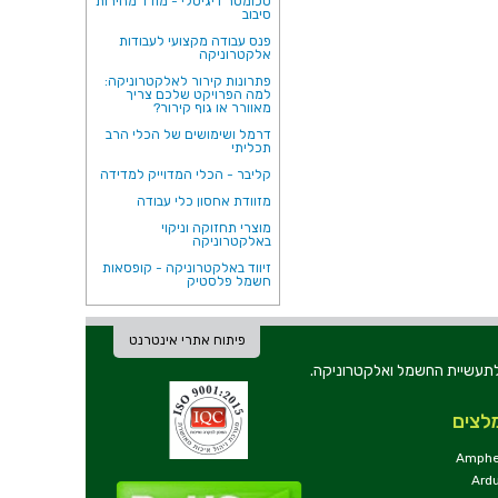
טכומטר דיגיטלי - מודד מהירות
סיבוב
פנס עבודה מקצועי לעבודות
אלקטרוניקה
פתרונות קירור לאלקטרוניקה:
למה הפרויקט שלכם צריך
מאוורר או גוף קירור?
דרמל ושימושים של הכלי הרב
תכליתי
קליבר - הכלי המדוייק למדידה
מזוודת אחסון כלי עבודה
מוצרי תחזוקה וניקוי
באלקטרוניקה
זיווד באלקטרוניקה - קופסאות
חשמל פלסטיק
פיתוח אתרי אינטרנט
ת וכלי עבודה לתעשיית החשמל ואלקטרוניקה.
לצים
Amphe
Ard