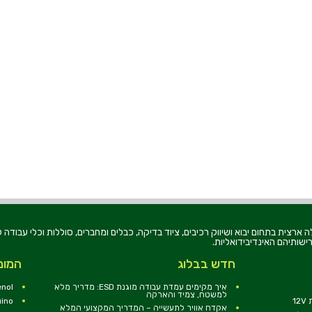
רוניקה בע"מ, הוקמה בשנת 1979, הינה מובילה ארצית בתחום יבוא ושיווק רכיבים, ציוד בדיקה, כבלים ומחברים, סוללו
ישותיהם האינדיבידואליות.
חדש בבלוג
המומ
איך מקימים עמדת עבודה מוגנת ESD: מדריך מלא
nol
למשטח, צמיד והארקה
1
uino
אקדח אוויר לתעשייה – המדריך המקצועי המלא