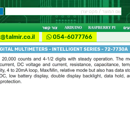
ים
RASPBERRY PI
ARDUINO
צור קשר
@talmir.co.il
054-6077766
GITAL MULTIMETERS - INTELLIGENT SERIES - 72-7730A