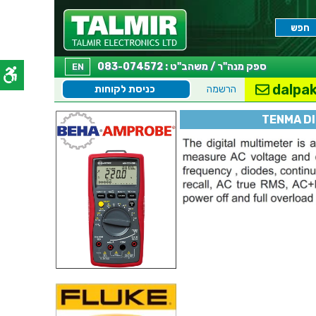
ספק מנה"ר / משהב"ט : 083-074572
EN
dalpak
הרשמה
כניסת לקוחות
TENMA DI