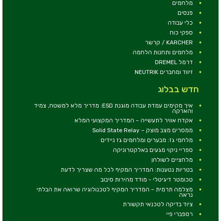
מלחמים
פנסים
כלי עבודה
ספקי כוח
KARCHER / קרשר
מלחמים ותחנות הלחמה
דרמל DREMEL
זיווד ומחברים NEUTRIK
חדש בבלוג
איך מקימים עמדת עבודה מוגנת ESD: מדריך מלא למשטח, צמיד
והארקה
אקדח אוויר לתעשייה – המדריך המקצועי המלא
ממסרים מצב מוצק – Solid State Relay
מלחמי גז: מבערים ומלחמים גז ניידים
ספריי ניקוי מגעים באלקטרוניקה
מלחציים לשולחן
בטריות נטענות: המדריך המקיף לכל מה שצריך לדעת
טכומטר דיגיטלי - מודד מהירות סיבוב
מצלמה תרמית – המדריך המקיף לטכנולוגיה שרואה את הבלתי
נראה
ציוד בדיקה לטכנאי תקשורת
רספברי פיי