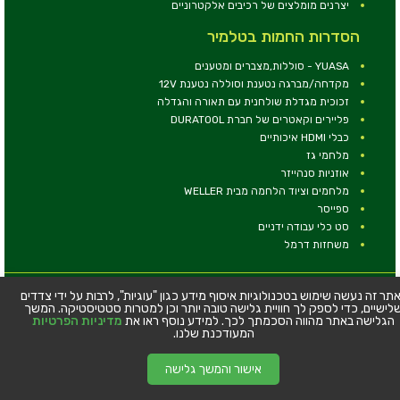
יצרנים מומלצים של רכיבים אלקטרוניים
הסדרות החמות בטלמיר
YUASA - סוללות,מצברים ומטענים
מקדחה/מברגה נטענת וסוללה נטענת 12V
זכוכית מגדלת שולחנית עם תאורה והגדלה
פליירים וקאטרים של חברת DURATOOL
כבלי HDMI איכותיים
מלחמי גז
אוזניות סנהייזר
מלחמים וציוד הלחמה מבית WELLER
ספייסר
סט כלי עבודה ידניים
משחזות דרמל
© כל הזכויות שמורות - טלמיר אלקטרוניקה בע''מ
תר זה נעשה שימוש בטכנולוגיות איסוף מידע כגון "עוגיות", לרבות על ידי צדדים
לישיים, כדי לספק לך חוויית גלישה טובה יותר וכן למטרות סטטיסטיקה. המשך
כתובת: דרך העצמאות 63, חיפה
הגלישה באתר מהווה הסכמתך לכך. למידע נוסף ראו את
מדיניות הפרטיות
טלפון:
04-8534564
המעודכנת שלנו.
אישור והמשך גלישה