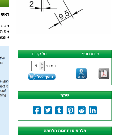
ראש לידית מלח
♦ סוג ראש : FE
♦ מותאם 
♦ עבור ידיות הל
מידע נוסף
סל קניות
כמות:
שתף
מלחמים ותחנות הלחמה