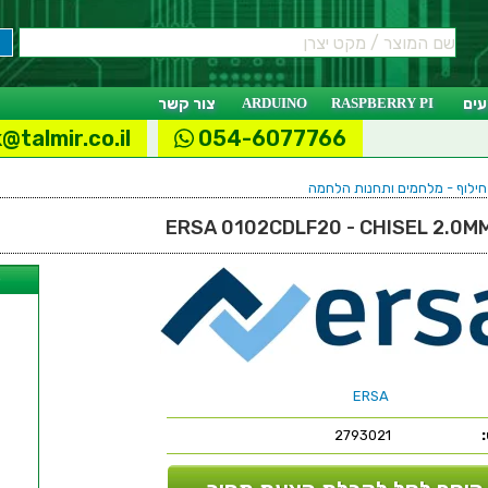
ים
RASPBERRY PI
ARDUINO
צור קשר
@talmir.co.il
054-6077766
 חילוף - מלחמים ותחנות הלחמה
ל
ERSA
2793021