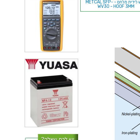
ראש לידית מלחם - METCAL SFP-
WV30 - HOOF 3MM
ספוג ניקוי לראש מלחם - ERSA
0003B
ראש לידית מלחם - METCAL DSC-
7CN0013S - STANDARD
1.27MM