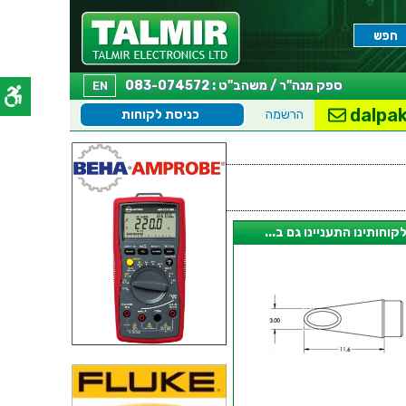
ספק מנה"ר / משהב"ט : 083-074572
EN
dalpak
הרשמה
כניסת לקוחות
קוחותינו התעניינו גם ב...