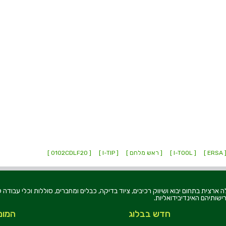
[ ER
[ I-TOOL ]
[ ראש מלחם ]
[ I-TIP ]
[ 0102CDLF20 ]
רוניקה בע"מ, הוקמה בשנת 1979, הינה מובילה ארצית בתחום יבוא ושיווק רכיבים, ציוד בדיקה, כבלים ומחברים, סוללו
ישותיהם האינדיבידואליות.
חדש בבלוג
המומ