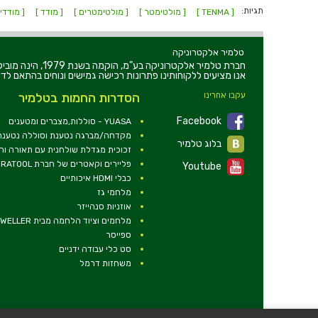
תגיות:
[ TENMA ]
[ מולטימטר ]
[ מולטימטרים ]
[ מודד ]
[ מודדי
טלמיר אלקטרוניקה
חברת טלמיר אלקט
אנו מציעים ללקוחותינו פתרונות רכישה גמישים ונוחים בהתאם לדר
עקבו אחרינו
הסדרות החמות בטלמיר
Facebook
YUASA - סוללות,מצברים ומטענים
מקדחה/מברגה נטענת וסוללה נטענת 2V
בלוג טלמיר
זכוכית מגדלת שולחנית עם תאורה ו
פליירים וקאטרים של חברת DURATOOL
Youtube
כבלי HDMI איכותיים
מלחמי גז
אוזניות סנהייזר
מלחמים וציוד הלחמה מבית WELLER
ספייסר
סט כלי עבודה ידניים
משחזות דרמל