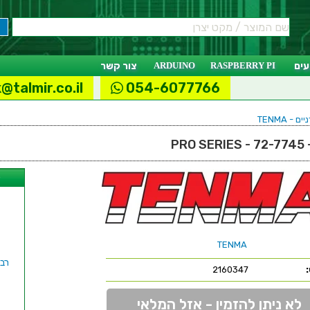
ים
RASPBERRY PI
ARDUINO
צור קשר
@talmir.co.il
054-6077766
 - TENMA
PR
ל
TENMA
2160347
לא ניתן להזמין - אזל המלאי