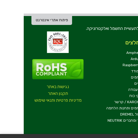
פיתוח אתרי אינטרנט
ת וכלי עבודה לתעשיית החשמל ואלקטרוניקה.
לצים
Amphe
Ard
Raspberr
ודד
מים
ם
נגישות באתר
עבודה
תקנון האתר
 כוח
מדיניות פרטיות ותנאי שימוש
KA / קרשר
מים ותחנות הלחמה
DREM
ומחברים NEUTRIK