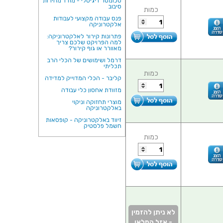
טכומטר דיגיטלי - מודד מהירות
סיבוב
כמות
פנס עבודה מקצועי לעבודות
אלקטרוניקה
פתרונות קירור לאלקטרוניקה:
למה הפרויקט שלכם צריך
מאוורר או גוף קירור?
דרמל ושימושים של הכלי הרב
תכליתי
כמות
קליבר - הכלי המדוייק למדידה
מזוודת אחסון כלי עבודה
מוצרי תחזוקה וניקוי
באלקטרוניקה
זיווד באלקטרוניקה - קופסאות
חשמל פלסטיק
כמות
לא ניתן להזמין
- אזל המלאי