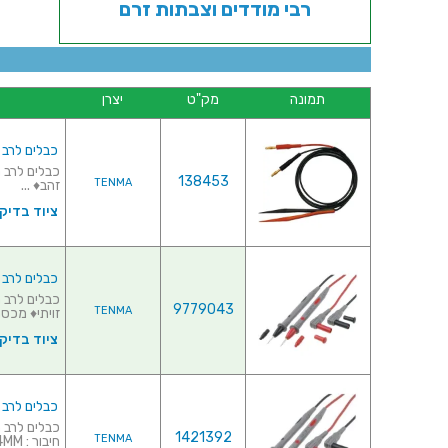
רבי מודדים וצבתות זרם
תמונה
מק"ט
יצרן
כבלים לרב מ
138453
TENMA
זהב♦ ...
ציוד בדיק
כבלים לרב מודד - פרו
9779043
TENMA
זויתי♦ מכסה
ציוד בדיק
כבלים לרב מודד - פרובים 2 מ'
1421392
TENMA
חיבור : 4MM זויתי♦&n...