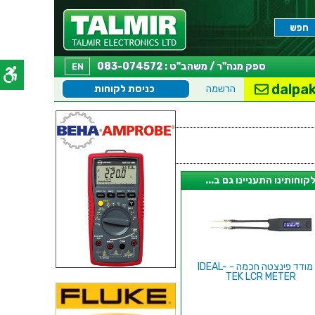
ספק מנה"ר / משהב"ט : 083-074572
EN
dalpak
הרשמה
כניסת לקוחות
קוחותינו התעניינו גם ב...
רב מודד פינצטה חכמה - IDEAL-
TEK LCR METER