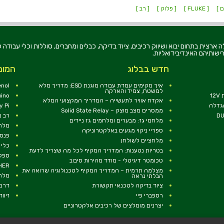
ם ]
[ FLUKE ]
[ פלוק ]
[ רב ]
רוניקה בע"מ, הוקמה בשנת 1979, הינה מובילה ארצית בתחום יבוא ושיווק רכיבים, ציוד בדיקה, כבלים ומחברים, סוללו
ישותיהם האינדיבידואליות.
חדש בבלוג
המומ
איך מקימים עמדת עבודה מוגנת ESD: מדריך מלא
nol
למשטח, צמיד והארקה
1
uino
אקדח אוויר לתעשייה – המדריך המקצועי המלא
הגדלה
y Pi
ממסרים מצב מוצק – Solid State Relay
רב מ
מלחמי גז: מבערים ומלחמים גז ניידים
מלח
ספריי ניקוי מגעים באלקטרוניקה
פנסי
מלחציים לשולחן
כלי 
בטריות נטענות: המדריך המקיף לכל מה שצריך לדעת
ספקי
טכומטר דיגיטלי - מודד מהירות סיבוב
RCHER
מצלמה תרמית – המדריך המקיף לטכנולוגיה שרואה את
מלח
הבלתי נראה
ציוד בדיקה לטכנאי תקשורת
דרמל EL
רספברי פיי
זיווד 
יצרנים מומלצים של רכיבים אלקטרוניים