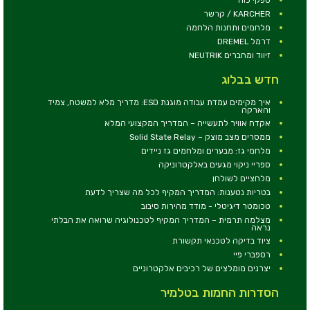
KARCHER / קרשר
מלחמים ותחנות הלחמה
דרמל DREMEL
זיווד ומחברים NEUTRIK
חדש בבלוג
איך מקימים עמדת עבודה מוגנת ESD: מדריך מלא למשטח, צמיד
והארקה
אקדח אוויר לתעשייה – המדריך המקצועי המלא
ממסרים מצב מוצק – Solid State Relay
מלחמי גז: מבערים ומלחמים גז ניידים
ספריי ניקוי מגעים באלקטרוניקה
מלחציים לשולחן
בטריות נטענות: המדריך המקיף לכל מה שצריך לדעת
טכומטר דיגיטלי - מודד מהירות סיבוב
מצלמה תרמית – המדריך המקיף לטכנולוגיה שרואה את הבלתי
נראה
ציוד בדיקה לטכנאי תקשורת
רספברי פיי
יצרנים מומלצים של רכיבים אלקטרוניים
הסדרות החמות בטלמיר