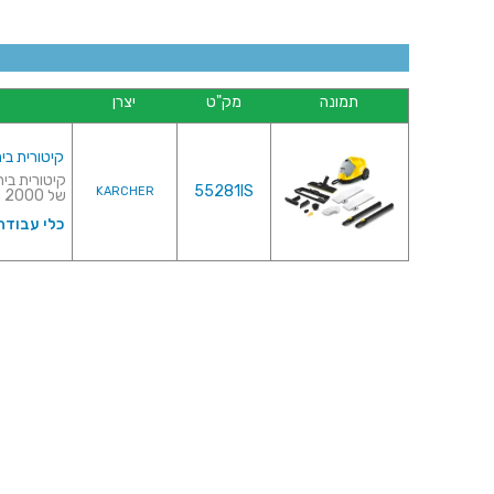
תמונה
מק"ט
יצרן
קיטורית ביתית - SYFIX PREMIUM
55281IS
KARCHER
של 2000 וואט♦ לחץ עבודה...
כלי עבודה