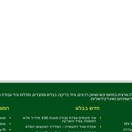
רוניקה בע"מ, הוקמה בשנת 1979, הינה מובילה ארצית בתחום יבוא ושיווק רכיבים, ציוד בדיקה, כבלים ומחברים, סוללו
ישותיהם האינדיבידואליות.
חדש בבלוג
המומ
איך מקימים עמדת עבודה מוגנת ESD: מדריך מלא
nol
למשטח, צמיד והארקה
1
uino
אקדח אוויר לתעשייה – המדריך המקצועי המלא
הגדלה
y Pi