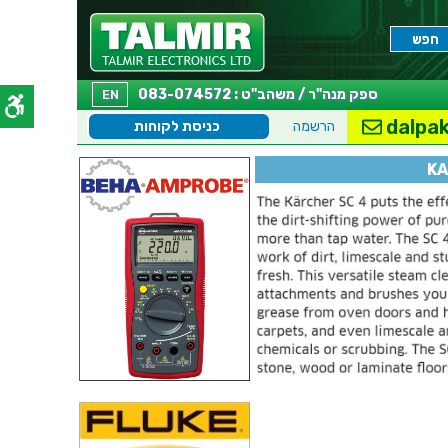
ספק מנה"ר / משהב"ט : 083-074572
EN
dalpak
הרשמה
כניסת לקוחות
KA