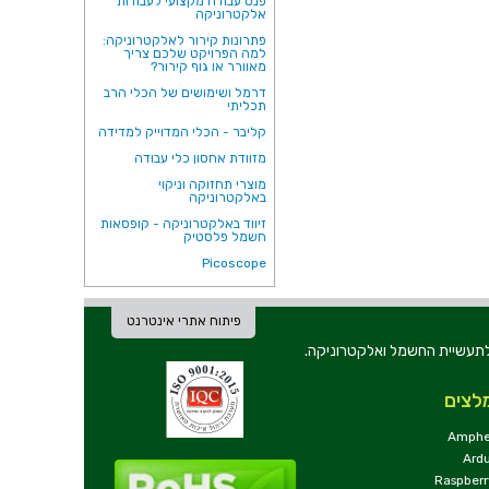
פנס עבודה מקצועי לעבודות
אלקטרוניקה
פתרונות קירור לאלקטרוניקה:
למה הפרויקט שלכם צריך
מאוורר או גוף קירור?
דרמל ושימושים של הכלי הרב
תכליתי
קליבר - הכלי המדוייק למדידה
מזוודת אחסון כלי עבודה
מוצרי תחזוקה וניקוי
באלקטרוניקה
זיווד באלקטרוניקה - קופסאות
חשמל פלסטיק
Picoscope
פיתוח אתרי אינטרנט
ת וכלי עבודה לתעשיית החשמל ואלקטרוניקה.
לצים
Amphe
Ard
Raspberr