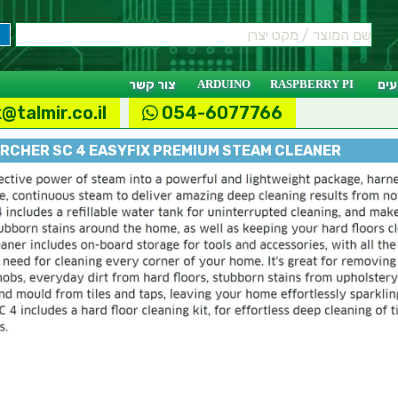
ים
RASPBERRY PI
ARDUINO
צור קשר
@talmir.co.il
054-6077766
RCHER SC 4 EASYFIX PREMIUM STEAM CLEANER