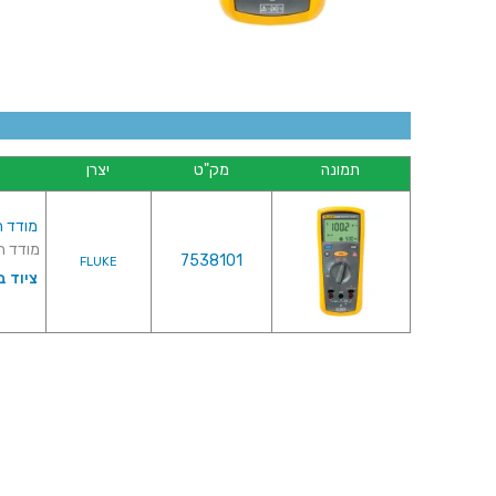
תמונה
מק"ט
יצרן
מודד התנ
מודד התנג
7538101
FLUKE
ציוד ב