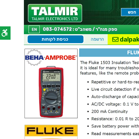
ספק מנה"ר / משהב"ט : 083-074572
EN
dalpak
הרשמה
כניסת לקוחות
FLUK