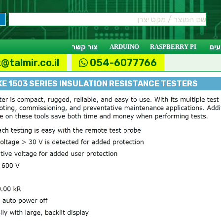
ים
RASPBERRY PI
ARDUINO
צור קשר
@talmir.co.il
054-6077766
E 1503 SERIES INSULATION RESISTANCE TESTERS