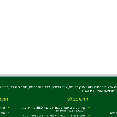
רוניקה בע"מ, הוקמה בשנת 1979, הינה מובילה ארצית בתחום יבוא ושיווק רכיבים, ציוד בדיקה, כבלים ומחברים, סוללו
ישותיהם האינדיבידואליות.
חדש בבלוג
המומ
איך מקימים עמדת עבודה מוגנת ESD: מדריך מלא
nol
למשטח, צמיד והארקה
1
uino
אקדח אוויר לתעשייה – המדריך המקצועי המלא