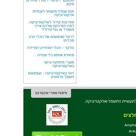
טכומטר דיגיטלי - מודד מהירות
סיבוב
פנס עבודה מקצועי לעבודות
אלקטרוניקה
פתרונות קירור לאלקטרוניקה:
למה הפרויקט שלכם צריך
מאוורר או גוף קירור?
דרמל ושימושים של הכלי הרב
תכליתי
קליבר - הכלי המדוייק למדידה
מזוודת אחסון כלי עבודה
מוצרי תחזוקה וניקוי
באלקטרוניקה
זיווד באלקטרוניקה - קופסאות
חשמל פלסטיק
פיתוח אתרי אינטרנט
ת וכלי עבודה לתעשיית החשמל ואלקטרוניקה.
לצים
Amphe
Ard