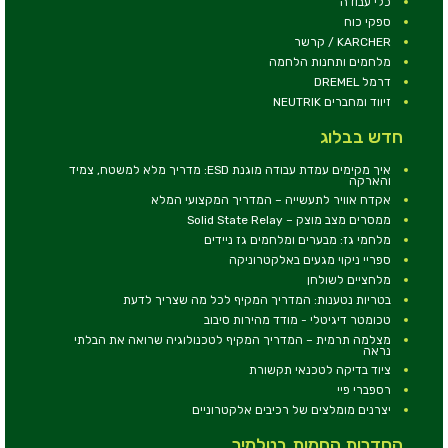
כלי עבודה
ספקי כוח
KARCHER / קרשר
מלחמים ותחנות הלחמה
דרמל DREMEL
זיווד ומחברים NEUTRIK
חדש בבלוג
איך מקימים עמדת עבודה מוגנת ESD: מדריך מלא למשטח, צמיד
והארקה
אקדח אוויר לתעשייה – המדריך המקצועי המלא
ממסרים מצב מוצק – Solid State Relay
מלחמי גז: מבערים ומלחמים גז ניידים
ספריי ניקוי מגעים באלקטרוניקה
מלחציים לשולחן
בטריות נטענות: המדריך המקיף לכל מה שצריך לדעת
טכומטר דיגיטלי - מודד מהירות סיבוב
מצלמה תרמית – המדריך המקיף לטכנולוגיה שרואה את הבלתי
נראה
ציוד בדיקה לטכנאי תקשורת
רספברי פיי
יצרנים מומלצים של רכיבים אלקטרוניים
הסדרות החמות בטלמיר