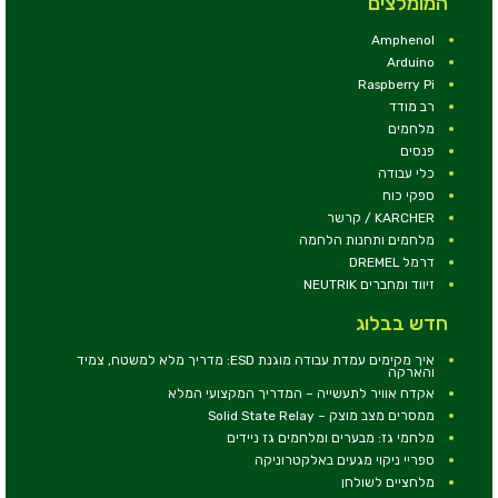
המומלצים
Amphenol
Arduino
Raspberry Pi
רב מודד
מלחמים
פנסים
כלי עבודה
ספקי כוח
KARCHER / קרשר
מלחמים ותחנות הלחמה
דרמל DREMEL
זיווד ומחברים NEUTRIK
חדש בבלוג
איך מקימים עמדת עבודה מוגנת ESD: מדריך מלא למשטח, צמיד
והארקה
אקדח אוויר לתעשייה – המדריך המקצועי המלא
ממסרים מצב מוצק – Solid State Relay
מלחמי גז: מבערים ומלחמים גז ניידים
ספריי ניקוי מגעים באלקטרוניקה
מלחציים לשולחן