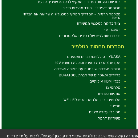
בטריות נטענות: המדריך המקיף לכל מה שצריך לדעת
טכומטר דיגיטלי - מודד מהירות סיבוב
מצלמה תרמית – המדריך המקיף לטכנולוגיה שרואה את הבלתי
נראה
ציוד בדיקה לטכנאי תקשורת
רספברי פיי
יצרנים מומלצים של רכיבים אלקטרוניים
הסדרות החמות בטלמיר
YUASA - סוללות,מצברים ומטענים
מקדחה/מברגה נטענת וסוללה נטענת 12V
זכוכית מגדלת שולחנית עם תאורה והגדלה
פליירים וקאטרים של חברת DURATOOL
כבלי HDMI איכותיים
מלחמי גז
אוזניות סנהייזר
מלחמים וציוד הלחמה מבית WELLER
ספייסר
סט כלי עבודה ידניים
משחזות דרמל
© כל הזכויות שמורות - טלמיר אלקטרוניקה בע''מ
תר זה נעשה שימוש בטכנולוגיות איסוף מידע כגון "עוגיות", לרבות על ידי צדדים