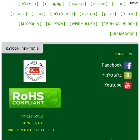
תגיות:
[ מחבר ]
[ מחברים ]
[ קונקטור ]
[ קונקטורים ]
[ טרמינלים ]
[ טרמינל ]
[ מהדק ]
[ מהדקים ]
[ טרמינל בלוק ]
[ פס דין ]
[ לפס דין ]
[ KLIPPON A ]
[ KLIPPON ]
[ WEIDMULLER ]
[ TERMINAL BLOCK ]
[ 1521680000 ]
פיתוח אתרי אינטרנט
עקבו אחרינו
Facebook
בלוג טלמיר
Youtube
נגישות באתר
תקנון האתר
מדיניות פרטיות ותנאי שימוש